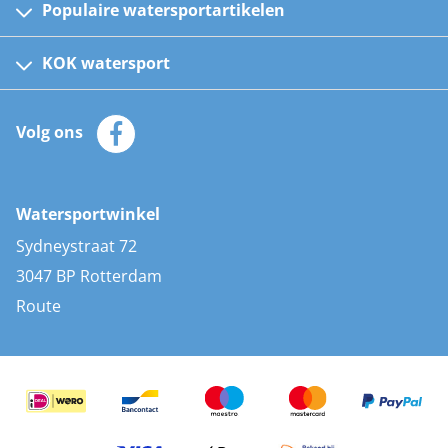
Populaire watersportartikelen
Fusion bootradio's
Kinder reddingsvesten
KOK watersport
Watersportwinkel
Automatische reddingsvesten
Klantenservice
Zeilkleding
Volg ons
Merken
Zonnepanelen
Bootaccessoires
Bootlakken
Vacatures
AIS transponders
Watersportwinkel
Advies & uitleg
Stootwillen en fenders
Sydneystraat 72
Bootkussens
3047 BP Rotterdam
Zwemtrappen
Route
Navigatieverlichting