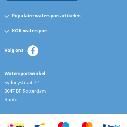
Populaire watersportartikelen
Fusion bootradio's
Kinder reddingsvesten
KOK watersport
Watersportwinkel
Automatische reddingsvesten
Klantenservice
Zeilkleding
Volg ons
Merken
Zonnepanelen
Bootaccessoires
Bootlakken
Vacatures
AIS transponders
Watersportwinkel
Advies & uitleg
Stootwillen en fenders
Sydneystraat 72
Bootkussens
3047 BP Rotterdam
Zwemtrappen
Route
Navigatieverlichting