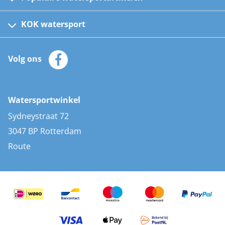
Fusion bootradio's
Kinder reddingsvesten
KOK watersport
Watersportwinkel
Automatische reddingsvesten
Klantenservice
Zeilkleding
Volg ons
Merken
Zonnepanelen
Bootaccessoires
Bootlakken
Vacatures
AIS transponders
Watersportwinkel
Advies & uitleg
Stootwillen en fenders
Sydneystraat 72
Bootkussens
3047 BP Rotterdam
Zwemtrappen
Route
Navigatieverlichting