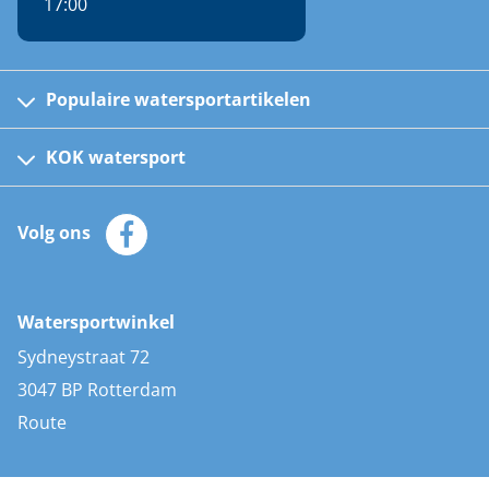
17:00
Populaire watersportartikelen
Fusion bootradio's
Kinder reddingsvesten
KOK watersport
Watersportwinkel
Automatische reddingsvesten
Klantenservice
Zeilkleding
Volg ons
Merken
Zonnepanelen
Bootaccessoires
Bootlakken
Vacatures
AIS transponders
Watersportwinkel
Advies & uitleg
Stootwillen en fenders
Sydneystraat 72
Bootkussens
3047 BP Rotterdam
Zwemtrappen
Route
Navigatieverlichting