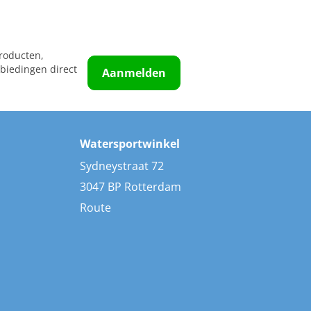
roducten,
biedingen direct
Aanmelden
Watersportwinkel
Sydneystraat 72
3047 BP Rotterdam
Route