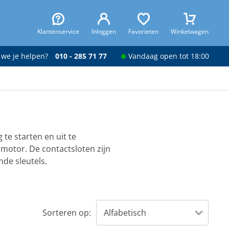
Klantenservice
Inloggen
Favorieten
Winkelwagen
 we je helpen?
010 - 285 71 77
Vandaag open tot 18:00
te starten en uit te
 motor. De contactsloten zijn
nde sleutels.
Sorteren op: