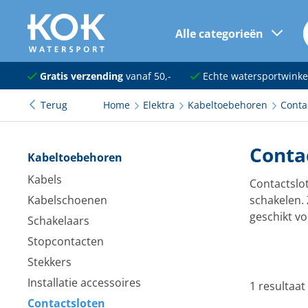
Alle categorieën
naar hoofdinhoud
Navigatie
Gratis verzending
vanaf 50,-
Echte watersportwinke
Terug
Home
Elektra
Kabeltoebehoren
Conta
Dekuitrusting
Ankeren en afmeren
Conta
Kabeltoebehoren
Onderhoud en verf
Kabels
Contactslo
Kabelschoenen
schakelen.
Elektra
geschikt v
Schakelaars
Kleding en schoenen
Stopcontacten
Stekkers
Sanitair
Installatie accessoires
1 resultaat 
Kajuit en kombuis
Contactsloten