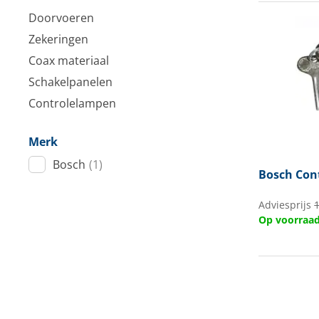
Techniek en motor
Doorvoeren
Zekeringen
Tuigage en dekbeslag
Coax materiaal
Veiligheid
Schakelpanelen
Controlelampen
Boten, toebehoren en fun
Merk
Meubels en lifestyle
Bosch
(1)
Bosch
Cont
SALE
Adviesprijs
Op voorraa