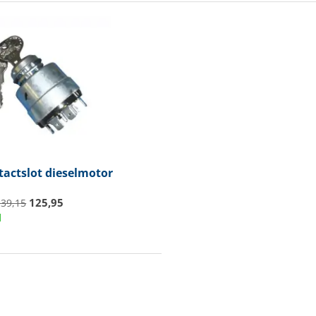
actslot dieselmotor
125,95
139,15
d