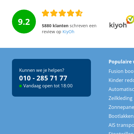
9.2
5880 klanten
schreven een
review op
KiyOh
Populaire 
Kunnen we je helpen?
Fusion boo
010 - 285 71 77
Kinder red
Vandaag open tot 18:00
Automatisc
Zeilkleding
Zonnepane
Bootlakken
AIS transp