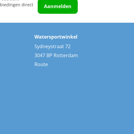
biedingen direct
Aanmelden
Watersportwinkel
Sydneystraat 72
3047 BP Rotterdam
Route