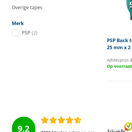
Techniek en motor
Overige tapes
Tuigage en dekbeslag
Merk
PSP
(2)
Veiligheid
PSP
Back t
Boten, toebehoren en fun
25 mm x 2
Meubels en lifestyle
Adviesprijs
Op voorraa
SALE
9.2