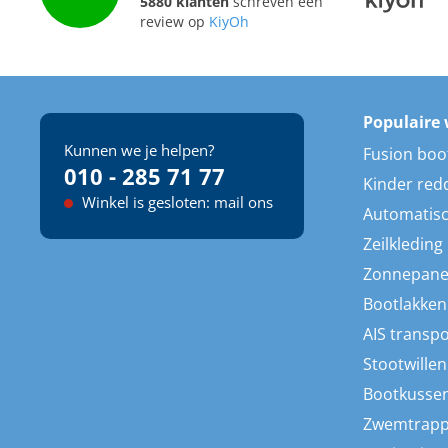
5880 klanten
schreven een
review op
KiyOh
Populaire 
Kunnen we je helpen?
Fusion boo
010 - 285 71 77
Kinder red
Winkel is gesloten: mail ons
Automatisc
Zeilkleding
Zonnepane
Bootlakken
AIS transp
Stootwillen
Bootkusse
Zwemtrap