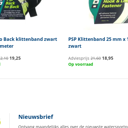
o Back klittenband zwart
PSP
Klittenband 25 mm x 
 meter
zwart
19,25
18,95
22,10
Adviesprijs
21,60
d
Op voorraad
Nieuwsbrief
Ontvang maandelijks alles over de nieuwste watersportp