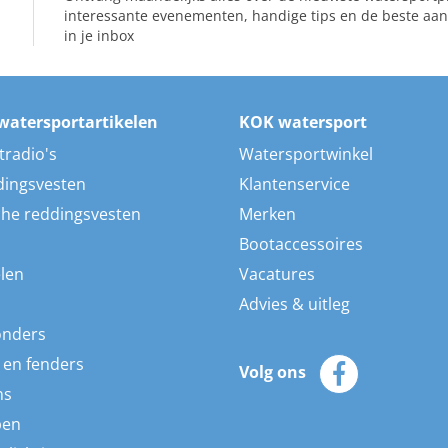
interessante evenementen, handige tips en de beste aan
in je inbox
watersportartikelen
KOK watersport
tradio's
Watersportwinkel
dingsvesten
Klantenservice
he reddingsvesten
Merken
Bootaccessoires
len
Vacatures
Advies & uitleg
onders
 en fenders
Volg ons
ns
pen