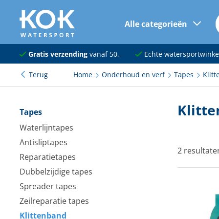
Alle categorieën
naar hoofdinhoud
Navigatie
Gratis verzending
vanaf 50,-
Echte watersportwinke
Terug
Home
Onderhoud en verf
Tapes
Klit
Dekuitrusting
Ankeren en afmeren
Klitt
Tapes
Onderhoud en verf
Waterlijntapes
Antisliptapes
Elektra
2 resultate
Reparatietapes
Kleding en schoenen
Dubbelzijdige tapes
Spreader tapes
Sanitair
Zeilreparatie tapes
Kajuit en kombuis
Klittenband