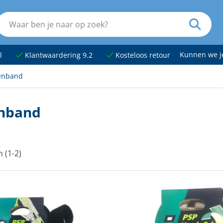
Kunnen we 
l
Klantwaardering 9.2
Kosteloos retour
tenband
enband
n (1-2)