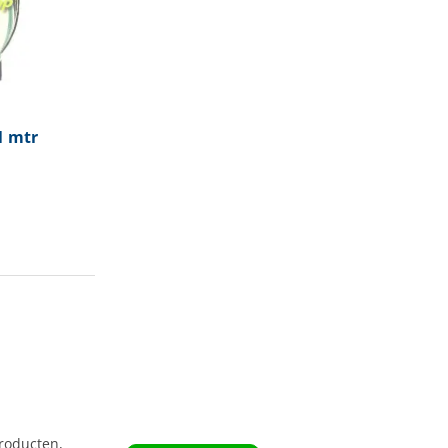
1 mtr
roducten,