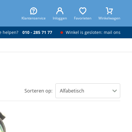
Klantenservice
Inloggen
Favorieten
Winkelwagen
je helpen?
010 - 285 71 77
Winkel is gesloten: mail ons
Sorteren op: