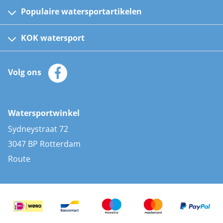
Populaire watersportartikelen
Fusion bootradio's
Kinder reddingsvesten
KOK watersport
Watersportwinkel
Automatische reddingsvesten
Klantenservice
Zeilkleding
Volg ons
Merken
Zonnepanelen
Bootaccessoires
Bootlakken
Vacatures
AIS transponders
Watersportwinkel
Advies & uitleg
Stootwillen en fenders
Sydneystraat 72
Bootkussens
3047 BP Rotterdam
Zwemtrappen
Route
Navigatieverlichting