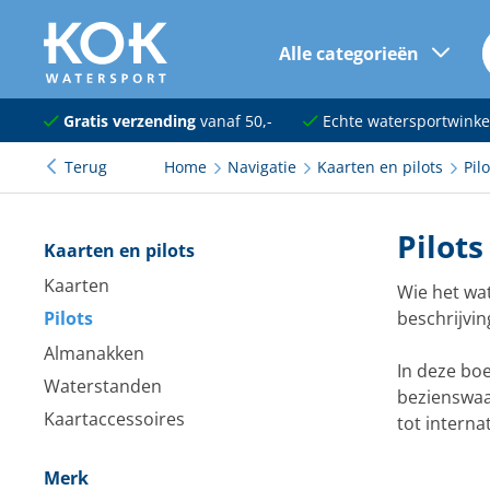
Alle categorieën
naar hoofdinhoud
Navigatie
Gratis verzending
vanaf 50,-
Echte watersportwinke
Terug
Home
Navigatie
Kaarten en pilots
Pilo
Dekuitrusting
Ankeren en afmeren
Pilots
Kaarten en pilots
Onderhoud en verf
Kaarten
Wie het wat
Pilots
beschrijvin
Elektra
Almanakken
Kleding en schoenen
In deze boe
Waterstanden
bezienswaa
Sanitair
Kaartaccessoires
tot interna
Kajuit en kombuis
Merk