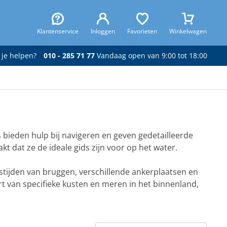
Klantenservice
Inloggen
Favorieten
Winkelwagen
 je helpen?
010 - 285 71 77
Vandaag open van 9:00 tot 18:00
ts bieden hulp bij navigeren en geven gedetailleerde
kt dat ze de ideale gids zijn voor op het water.
stijden van bruggen, verschillende ankerplaatsen en
t van specifieke kusten en meren in het binnenland,