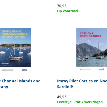
70,95
d
Op voorraad
t Channel Islands and
Imray
Pilot Corsica en No
ttany
Sardinië
49,95
d
Levertijd 3 tot 7 werkdagen