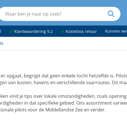
Kunnen we
l
Klantwaardering 9.2
Kosteloos retour
ts
er opgaat, begrijpt dat geen enkele tocht hetzelfde is. Pilo
gen van kusten, havens en verschillende vaarroutes. Dit maa
ken vind je tips over lokale omstandigheden, zoals opening
rdigheden in dat specifieke gebied. Ons assortiment varieer
tionale pilots voor de Middellandse Zee en verder.