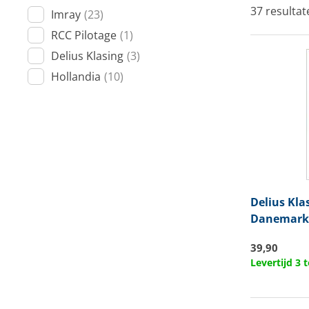
37 resultat
Imray
(23)
Techniek en motor
RCC Pilotage
(1)
Tuigage en dekbeslag
Delius Klasing
(3)
Hollandia
(10)
Veiligheid
Boten, toebehoren en fun
Meubels en lifestyle
SALE
Delius Kla
Danemark
39,90
Levertijd 3