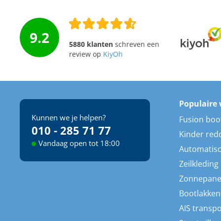
9.2
5880 klanten
schreven een
review op
KiyOh
Populaire 
Kunnen we je helpen?
Fusion boo
010 - 285 71 77
Kinder red
Vandaag open tot 18:00
Automatisc
Zeilkleding
Zonnepane
Bootlakken
AIS transp