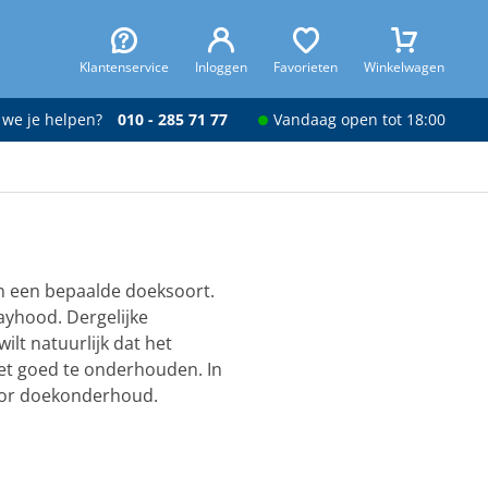
Klantenservice
Inloggen
Favorieten
Winkelwagen
 we je helpen?
010 - 285 71 77
Vandaag open tot 18:00
van een bepaalde doeksoort.
rayhood. Dergelijke
ilt natuurlijk dat het
het goed te onderhouden. In
 voor doekonderhoud.