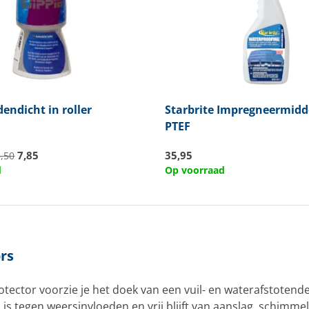
endicht in roller
Starbrite
Impregneermidd
PTEF
7,85
35,95
8,50
d
Op voorraad
rs
tector voorzie je het doek van een vuil- en waterafstotende
s tegen weersinvloeden en vrij blijft van aanslag, schimmels