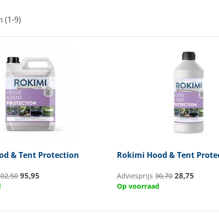
n (1-9)
d & Tent Protection
Rokimi
Hood & Tent Prote
95,95
28,75
102,50
Adviesprijs
30,70
d
Op voorraad