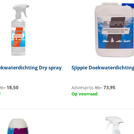
kwaterdichting Dry spray
Sjippie
Doekwaterdichtin
18,50
73,95
0,-
Adviesprijs
80,-
d
Op voorraad