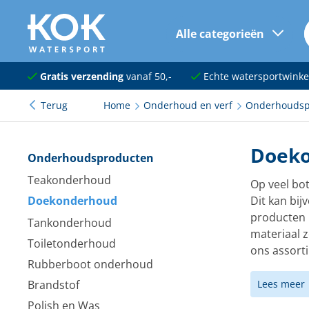
Alle categorieën
naar hoofdinhoud
Navigatie
Gratis verzending
vanaf 50,-
Echte watersportwinke
Terug
Home
Onderhoud en verf
Onderhoudsp
Dekuitrusting
Ankeren en afmeren
Doek
Onderhoudsproducten
Onderhoud en verf
Teakonderhoud
Op veel bot
Doekonderhoud
Dit kan bij
Elektra
producten b
Tankonderhoud
Kleding en schoenen
materiaal z
Toiletonderhoud
ons assorti
Sanitair
Rubberboot onderhoud
Brandstof
Lees meer
Kajuit en kombuis
Polish en Was