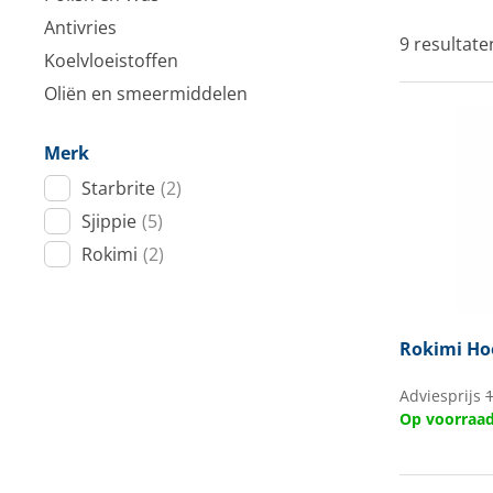
Techniek en motor
Antivries
9 resultate
Koelvloeistoffen
Tuigage en dekbeslag
Oliën en smeermiddelen
Veiligheid
Merk
Boten, toebehoren en fun
Starbrite
(2)
Sjippie
(5)
Meubels en lifestyle
Rokimi
(2)
SALE
Rokimi
Hoo
Adviesprijs
Op voorraa