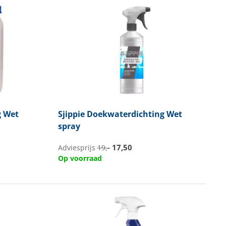
g Wet
Sjippie
Doekwaterdichting Wet
spray
17,50
Adviesprijs
19,-
Op voorraad