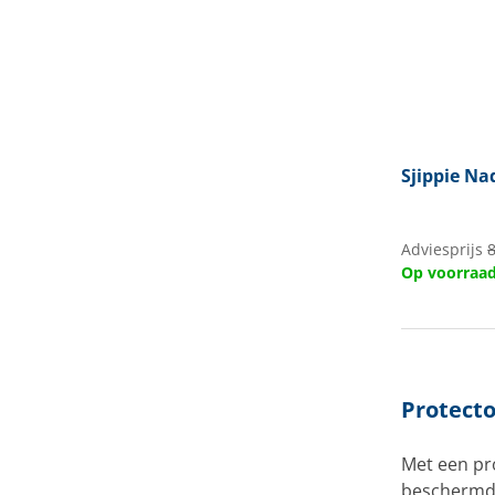
Sjippie
Nad
Adviesprijs
Op voorraa
Protecto
Met een pro
beschermd i