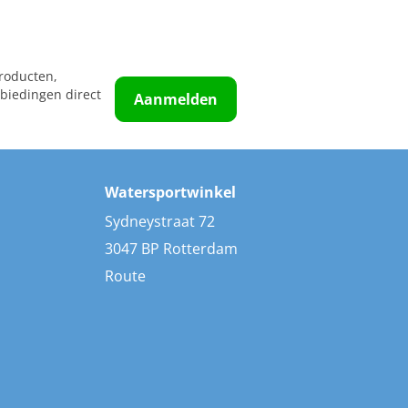
roducten,
biedingen direct
Aanmelden
Watersportwinkel
Sydneystraat 72
3047 BP Rotterdam
Route