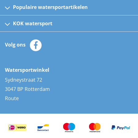
Populaire watersportartikelen
Fusion bootradio's
Kinder reddingsvesten
KOK watersport
Watersportwinkel
Automatische reddingsvesten
Klantenservice
Zeilkleding
Volg ons
Merken
Zonnepanelen
Bootaccessoires
Bootlakken
Vacatures
AIS transponders
Watersportwinkel
Advies & uitleg
Stootwillen en fenders
Sydneystraat 72
Bootkussens
3047 BP Rotterdam
Zwemtrappen
Route
Navigatieverlichting