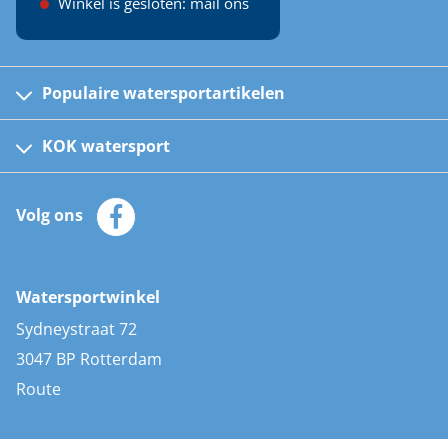
Winkel is gesloten: mail ons
Populaire watersportartikelen
Fusion bootradio's
Kinder reddingsvesten
KOK watersport
Watersportwinkel
Automatische reddingsvesten
Klantenservice
Zeilkleding
Volg ons
Merken
Zonnepanelen
Bootaccessoires
Bootlakken
Vacatures
AIS transponders
Watersportwinkel
Advies & uitleg
Stootwillen en fenders
Sydneystraat 72
Bootkussens
3047 BP Rotterdam
Zwemtrappen
Route
Navigatieverlichting