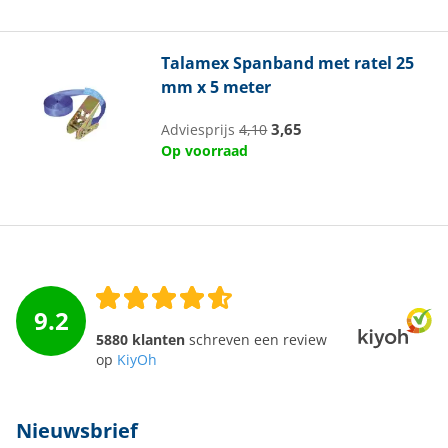
Talamex
Spanband met ratel 25
mm x 5 meter
3,65
Adviesprijs
4,10
Op voorraad
9.2
5880 klanten
schreven een review
op
KiyOh
Nieuwsbrief