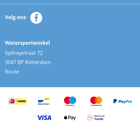
Watersportwinkel
Automatische reddingsvesten
Klantenservice
Zeilkleding
Volg ons
Merken
Zonnepanelen
Bootaccessoires
Bootlakken
Vacatures
AIS transponders
Watersportwinkel
Advies & uitleg
Stootwillen en fenders
Sydneystraat 72
Bootkussens
3047 BP Rotterdam
Zwemtrappen
Route
Navigatieverlichting