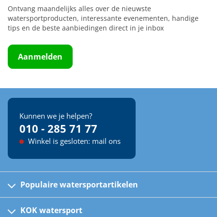
Ontvang maandelijks alles over de nieuwste
watersportproducten, interessante evenementen, handige
tips en de beste aanbiedingen direct in je inbox
Aanmelden
Kunnen we je helpen?
010 - 285 71 77
Winkel is gesloten: mail ons
Populaire watersportartikelen
Fusion bootradio's
Kinder reddingsvesten
KOK watersport