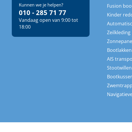
Kunnen we je helpen?
Fusion boo
010 - 285 71 77
Kinder red
Vandaag open van 9:00 tot
Automatisc
18:00
Zeilkleding
Zonnepane
Bootlakken
AIS transp
Stootwillen
Bootkusse
Zwemtrap
Navigatieve