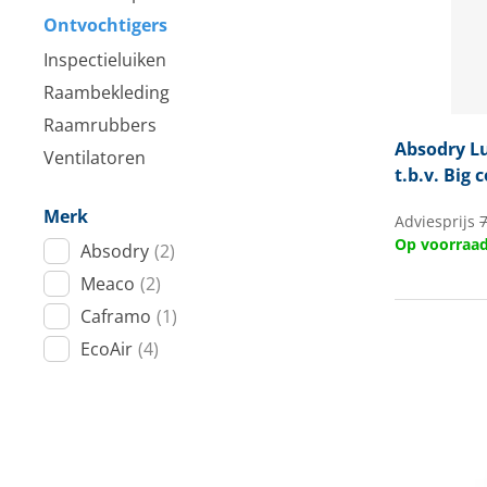
Ontvochtigers
Techniek en motor
Inspectieluiken
Tuigage en dekbeslag
Raambekleding
Veiligheid
Raamrubbers
Absodry
Lu
Ventilatoren
Boten, toebehoren en fun
t.b.v. Big
Merk
Meubels en lifestyle
Adviesprijs
Op voorraa
Absodry
(2)
SALE
Meaco
(2)
Caframo
(1)
EcoAir
(4)