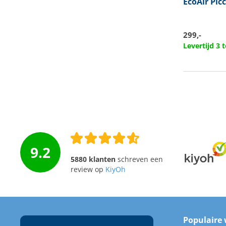
EcoAir
Picc
299,-
Levertijd 3
9.2
5880 klanten
schreven een
review op
KiyOh
Populaire 