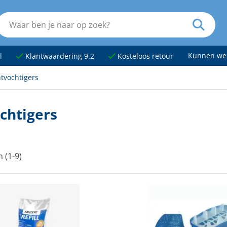
Kunnen we
l
Klantwaardering 9.2
Kosteloos retour
tvochtigers
chtigers
n (1-9)