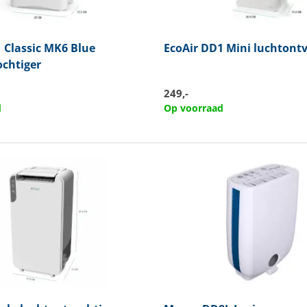
 Classic MK6 Blue
EcoAir
DD1 Mini luchtontv
ochtiger
249,-
d
Op voorraad