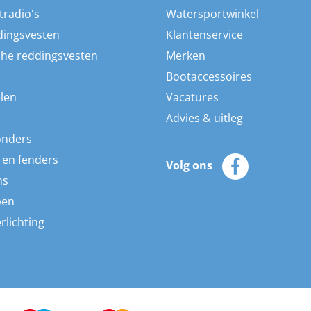
tradio's
Watersportwinkel
dingsvesten
Klantenservice
he reddingsvesten
Merken
Bootaccessoires
len
Vacatures
Advies & uitleg
onders
 en fenders
Volg ons
ns
pen
rlichting