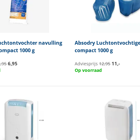
chtontvochter navulling
Absodry
Luchtontvochtige
 compact 1000 g
compact 1000 g
6,95
11,-
7,95
Adviesprijs
12,95
d
Op voorraad