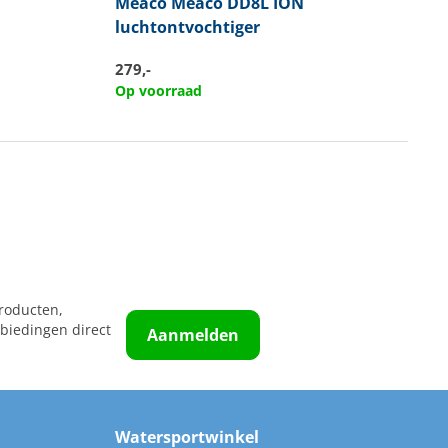
Meaco
Meaco DD8L ION
luchtontvochtiger
279,-
Op voorraad
roducten,
biedingen direct
Aanmelden
Watersportwinkel