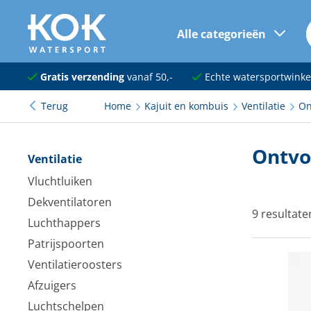
Alle categorieën
naar hoofdinhoud
Navigatie
Gratis verzending
vanaf 50,-
Echte watersportwinke
Terug
Home
Kajuit en kombuis
Ventilatie
On
Dekuitrusting
Ankeren en afmeren
Ontvo
Ventilatie
Onderhoud en verf
Vluchtluiken
Dekventilatoren
Elektra
9 resultate
Luchthappers
Kleding en schoenen
Patrijspoorten
Ventilatieroosters
Sanitair
Afzuigers
Kajuit en kombuis
Luchtschelpen