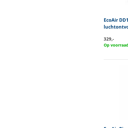
EcoAir
DD1
luchtontv
329,-
Op voorraa