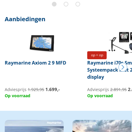
Aanbiedingen
op = op
Raymarine
Axiom 2 9 MFD
Raymarine
i70s Sm
Systeempack met 2
display
1.699,-
2.
Adviesprijs
1.929,95
Adviesprijs
2.891,95
Op voorraad
Op voorraad