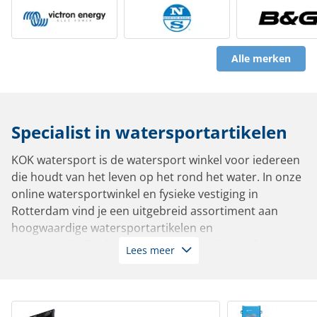
Alle merken
Specialist in watersportartikelen
KOK watersport is de watersport winkel voor iedereen
die houdt van het leven op het rond het water. In onze
online watersportwinkel en fysieke vestiging in
Rotterdam vind je een uitgebreid assortiment aan
hoogwaardige watersportartikelen en
bootbenodigdheden van de beste kwaliteit. Of je nu
Lees meer
vaart in een zeiljacht, motorboot, sloep, tender,
zeilboot of roeiboot: bij ons slaag je altijd.
Met meer dan 10.000 artikelen op voorraad leverbaar