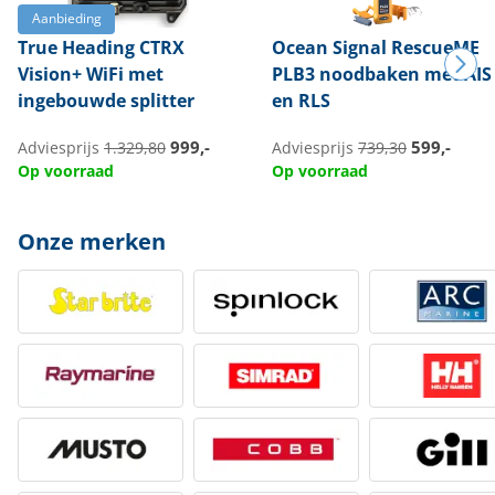
Aanbieding
True Heading
CTRX
Ocean Signal
RescueME
Vision+ WiFi met
PLB3 noodbaken met AIS
ingebouwde splitter
en RLS
999,-
599,-
Adviesprijs
1.329,80
Adviesprijs
739,30
Op voorraad
Op voorraad
Onze merken