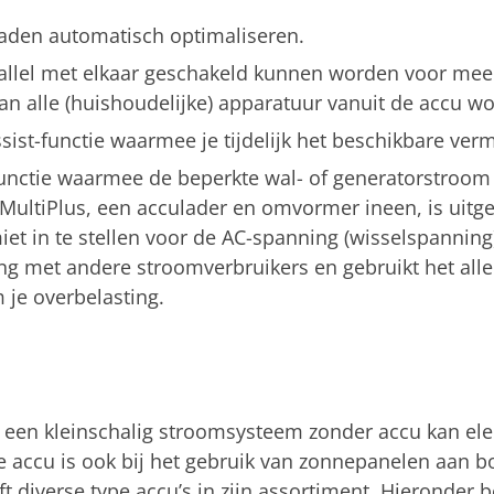
laden automatisch optimaliseren.
llel met elkaar geschakeld kunnen worden voor mee
kan alle (huishoudelijke) apparatuur vanuit de accu w
ist-functie waarmee je tijdelijk het beschikbare ver
unctie waarmee de beperkte wal- of generatorstroo
MultiPlus, een acculader en omvormer ineen, is uitge
et in te stellen voor de AC-spanning (wisselspannin
ng met andere stroomverbruikers en gebruikt het all
m je overbelasting.
n een kleinschalig stroomsysteem zonder accu kan elek
 accu is ook bij het gebruik van zonnepanelen aan b
ft diverse type accu’s in zijn assortiment. Hieronder 