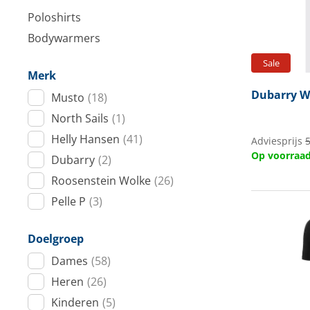
Techniek en motor
Poloshirts
Bodywarmers
Tuigage en dekbeslag
Sale
Merk
Veiligheid
Dubarry
Wo
Musto
(18)
Boten, toebehoren en fun
North Sails
(1)
Helly Hansen
(41)
Meubels en lifestyle
Adviesprijs
5
Op voorraa
Dubarry
(2)
SALE
Roosenstein Wolke
(26)
Pelle P
(3)
Doelgroep
Dames
(58)
Heren
(26)
Kinderen
(5)