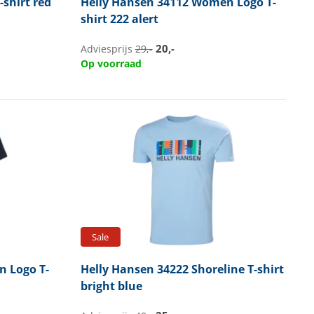
-shirt red
Helly Hansen
34112 Women Logo T-
shirt 222 alert
20,-
Adviesprijs
29,-
Op voorraad
Sale
 Logo T-
Helly Hansen
34222 Shoreline T-shirt
bright blue