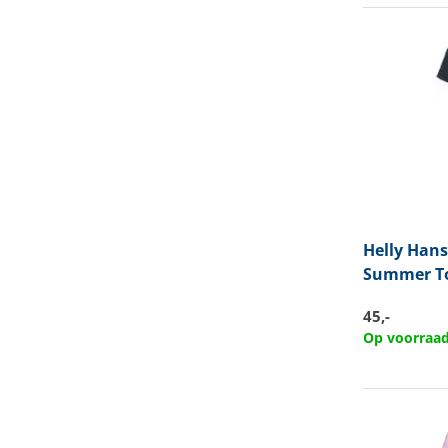
Helly Han
Summer T
45,-
Op voorraa