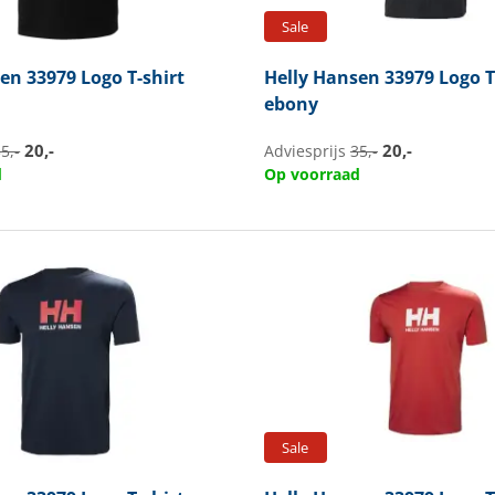
Sale
sen
33979 Logo T-shirt
Helly Hansen
33979 Logo T
ebony
20,-
20,-
5,-
Adviesprijs
35,-
d
Op voorraad
Sale