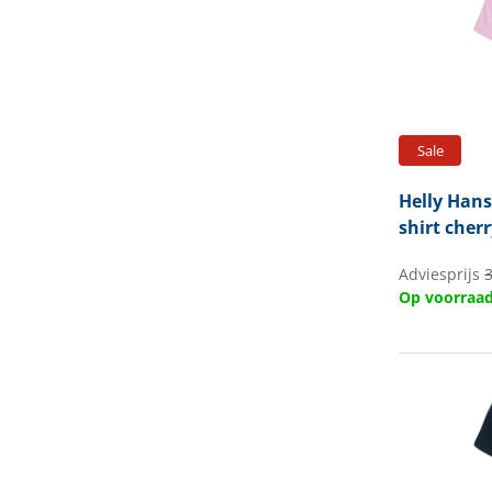
Sale
Helly Han
shirt cher
Adviesprijs
3
Op voorraa