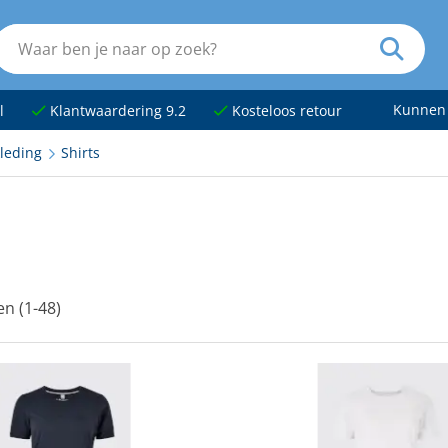
Kunnen
l
Klantwaardering 9.2
Kosteloos retour
leding
Shirts
en (1-48)