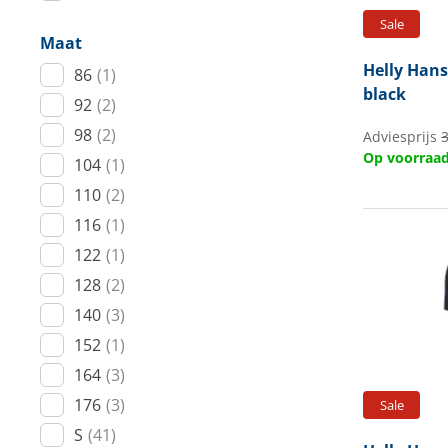
Sale
Maat
Helly Han
86
(1)
black
92
(2)
98
(2)
Adviesprijs
3
Op voorraa
104
(1)
110
(2)
116
(1)
122
(1)
128
(2)
140
(3)
152
(1)
164
(3)
176
(3)
Sale
S
(41)