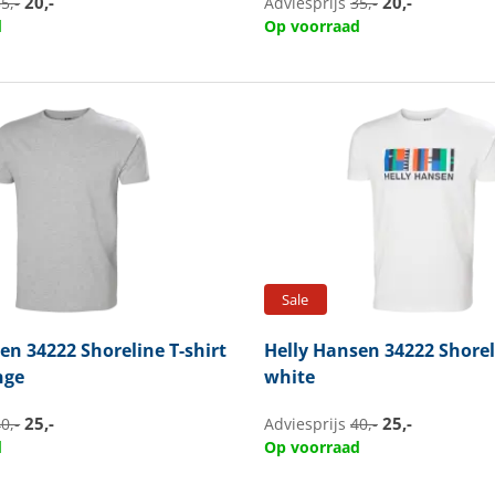
20,-
20,-
5,-
Adviesprijs
35,-
d
Op voorraad
Sale
sen
34222 Shoreline T-shirt
Helly Hansen
34222 Shorel
nge
white
25,-
25,-
0,-
Adviesprijs
40,-
d
Op voorraad