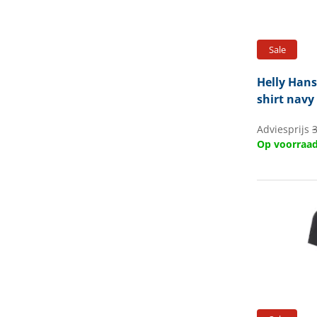
Sale
Helly Han
shirt navy
Adviesprijs
3
Op voorraa