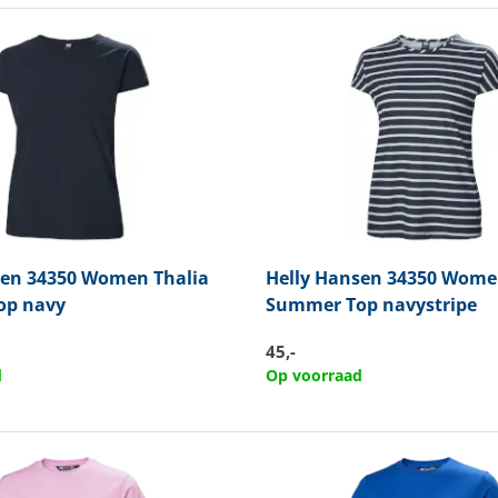
sen
34350 Women Thalia
Helly Hansen
34350 Women
op navy
Summer Top navystripe
45,-
d
Op voorraad