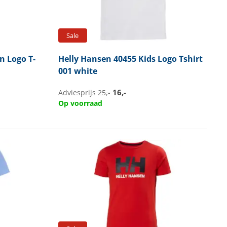
Sale
 Logo T-
Helly Hansen
40455 Kids Logo Tshirt
001 white
16,-
Adviesprijs
25,-
Op voorraad