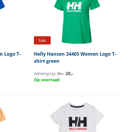
Sale
 Logo T-
Helly Hansen
34465 Women Logo T-
shirt green
20,-
Adviesprijs
35,-
Op voorraad