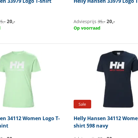
sen
33979 Logo T-shirt
Helly Hansen
33979 Logo T
20,-
20,-
5,-
Adviesprijs
35,-
d
Op voorraad
Sale
sen
34112 Women Logo T-
Helly Hansen
34112 Women
mint
shirt 598 navy