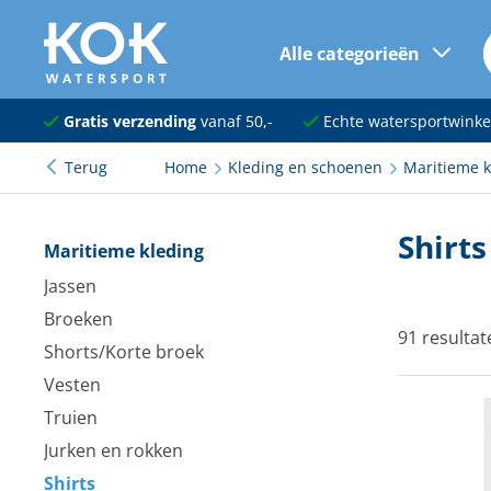
Alle categorieën
naar hoofdinhoud
Navigatie
Gratis verzending
vanaf 50,-
Echte watersportwinke
Terug
Home
Kleding en schoenen
Maritieme k
Dekuitrusting
Ankeren en afmeren
Shirts
Maritieme kleding
Onderhoud en verf
Jassen
Broeken
Elektra
91 resultat
Shorts/Korte broek
Kleding en schoenen
Vesten
Truien
Sanitair
Jurken en rokken
Kajuit en kombuis
Shirts