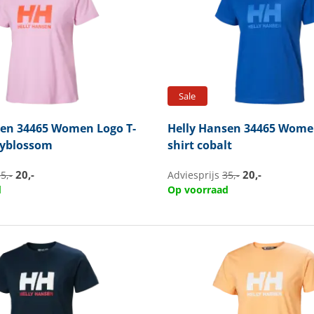
Sale
sen
34465 Women Logo T-
Helly Hansen
34465 Women
ryblossom
shirt cobalt
20,-
20,-
5,-
Adviesprijs
35,-
d
Op voorraad