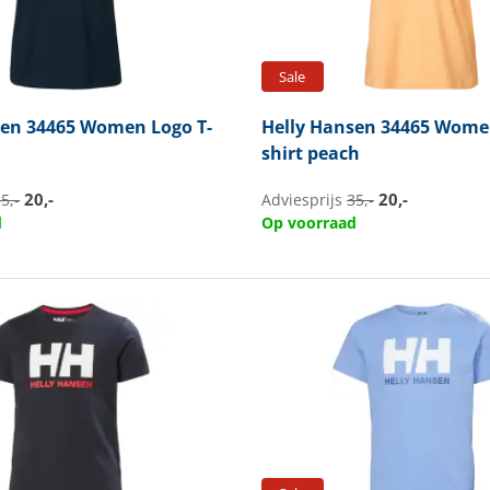
Sale
sen
34465 Women Logo T-
Helly Hansen
34465 Women
shirt peach
20,-
20,-
5,-
Adviesprijs
35,-
d
Op voorraad