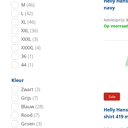
Helly Han
M
(46)
navy
L
(42)
Adviesprijs
3
XL
(46)
Op voorraa
XXL
(36)
XXXL
(3)
XXXXL
(4)
36
(1)
44
(1)
Kleur
Zwart
(3)
Sale
Grijs
(7)
Blauw
(28)
Helly Han
Rood
(7)
shirt 419 
Groen
(3)