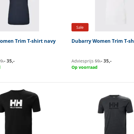
Sale
men Trim T-shirt navy
Dubarry
Women Trim T-shi
35,-
35,-
9,-
Adviesprijs
59,-
d
Op voorraad