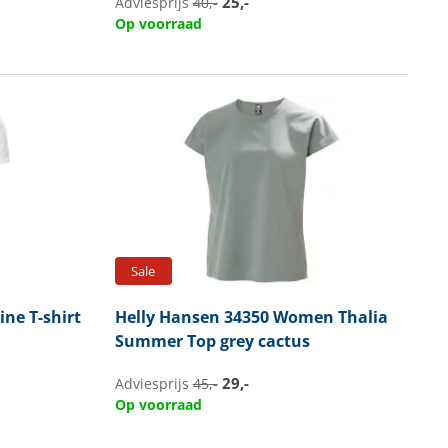
25,-
Adviesprijs
40,-
Op voorraad
Sale
ine T-shirt
Helly Hansen
34350 Women Thalia
Summer Top grey cactus
29,-
Adviesprijs
45,-
Op voorraad