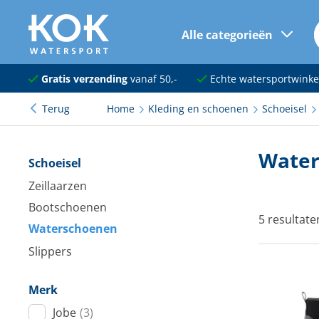
Alle categorieën
naar hoofdinhoud
Navigatie
Gratis verzending
vanaf 50,-
Echte watersportwinke
Terug
Home
Kleding en schoenen
Schoeisel
Dekuitrusting
Ankeren en afmeren
Water
Schoeisel
Onderhoud en verf
Zeillaarzen
Bootschoenen
Elektra
5 resultate
Waterschoenen
Kleding en schoenen
Slippers
Sanitair
Merk
Kajuit en kombuis
Jobe
(3)