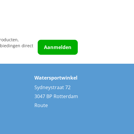
roducten,
biedingen direct
Aanmelden
Watersportwinkel
Sydneystraat 72
3047 BP Rotterdam
Route