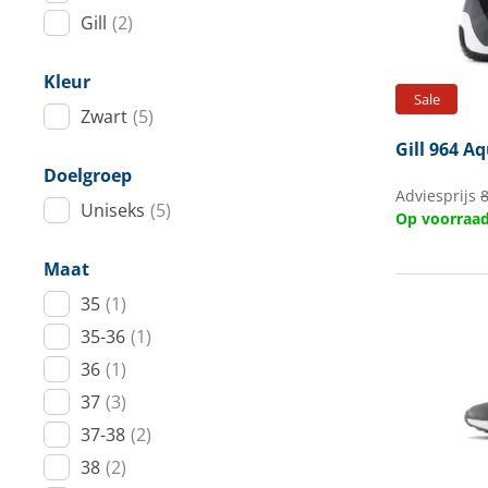
Gill
(2)
Techniek en motor
Tuigage en dekbeslag
Kleur
Sale
Zwart
(5)
Veiligheid
Gill
964 Aq
Boten, toebehoren en fun
Doelgroep
Adviesprijs
8
Uniseks
(5)
Op voorraa
Meubels en lifestyle
Maat
SALE
35
(1)
35-36
(1)
36
(1)
37
(3)
37-38
(2)
38
(2)