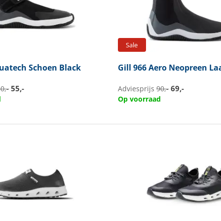
Sale
uatech Schoen Black
Gill
966 Aero Neopreen Laa
55,-
69,-
0,-
Adviesprijs
90,-
d
Op voorraad