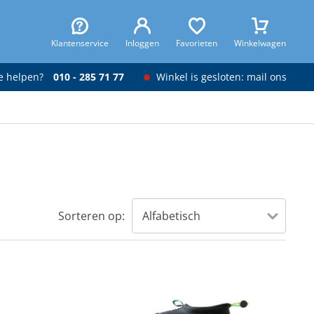
Klantenservice
Inloggen
Favorieten
Winkelwagen
je helpen?
010 - 285 71 77
Winkel is gesloten: mail ons
Sorteren op: