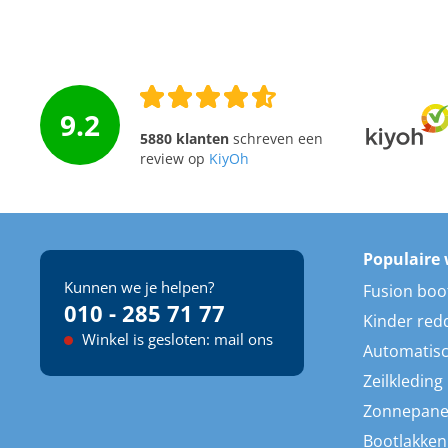
9.2
5880 klanten
schreven een
review op
KiyOh
Populaire 
Kunnen we je helpen?
Fusion boo
010 - 285 71 77
Kinder red
Winkel is gesloten: mail ons
Automatisc
Zeilkleding
Zonnepane
Bootlakken