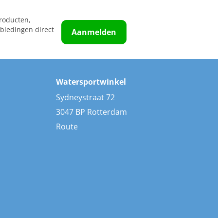
roducten,
biedingen direct
Aanmelden
Watersportwinkel
Sydneystraat 72
3047 BP Rotterdam
Route