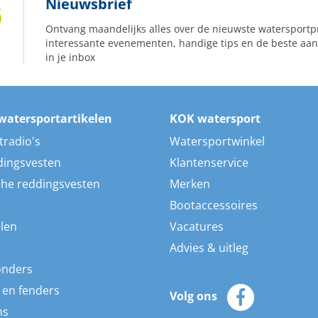
Nieuwsbrief
Ontvang maandelijks alles over de nieuwste watersportp
interessante evenementen, handige tips en de beste aan
in je inbox
watersportartikelen
KOK watersport
tradio's
Watersportwinkel
dingsvesten
Klantenservice
he reddingsvesten
Merken
Bootaccessoires
len
Vacatures
Advies & uitleg
onders
 en fenders
Volg ons
ns