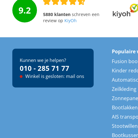
9.2
5880 klanten
schreven een
review op
KiyOh
Populaire 
Kunnen we je helpen?
Fusion boo
010 - 285 71 77
Kinder red
Winkel is gesloten: mail ons
Automatisc
Zeilkleding
Zonnepane
Bootlakken
AIS transp
Stootwillen
Bootkusse