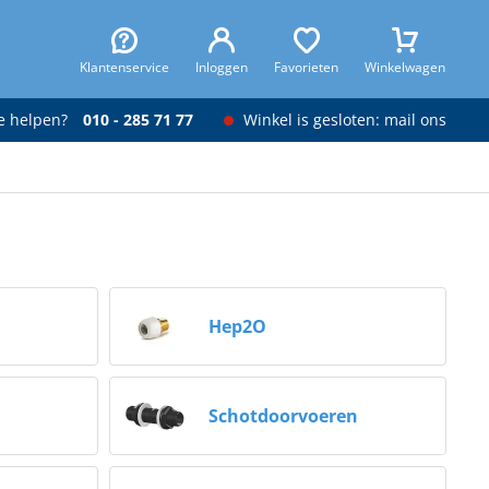
Klantenservice
Inloggen
Favorieten
Winkelwagen
je helpen?
010 - 285 71 77
Winkel is gesloten: mail ons
Hep2O
Schotdoorvoeren