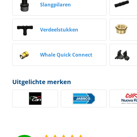
Slangpilaren
Techniek en motor
Tuigage en dekbeslag
Verdeelstukken
Veiligheid
Boten, toebehoren en fun
Whale Quick Connect
Meubels en lifestyle
SALE
Uitgelichte merken