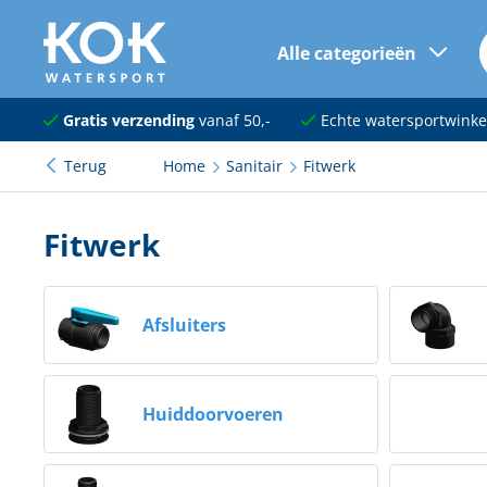
Alle categorieën
naar hoofdinhoud
Navigatie
Gratis verzending
vanaf 50,-
Echte watersportwinke
Terug
Home
Sanitair
Fitwerk
Dekuitrusting
Ankeren en afmeren
Fitwerk
Onderhoud en verf
Elektra
Afsluiters
Kleding en schoenen
Huiddoorvoeren
Sanitair
Kajuit en kombuis