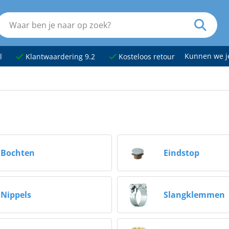
Kunnen we 
l
Klantwaardering 9.2
Kosteloos retour
Bochten
Eindstop
Nippels
Slangklemmen