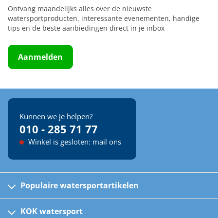
Ontvang maandelijks alles over de nieuwste
watersportproducten, interessante evenementen, handige
tips en de beste aanbiedingen direct in je inbox
Aanmelden
Kunnen we je helpen?
010 - 285 71 77
Winkel is gesloten: mail ons
Populaire watersportartikelen
Fusion bootradio's
Kinder reddingsvesten
KOK watersport