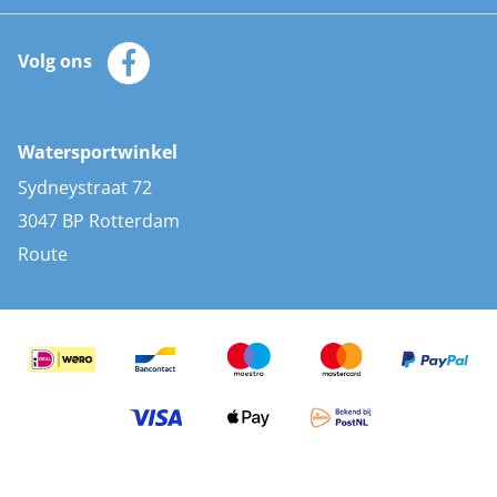
Watersportwinkel
Automatische reddingsvesten
Klantenservice
Zeilkleding
Volg ons
Merken
Zonnepanelen
Bootaccessoires
Bootlakken
Vacatures
AIS transponders
Watersportwinkel
Advies & uitleg
Stootwillen en fenders
Sydneystraat 72
Bootkussens
3047 BP Rotterdam
Zwemtrappen
Route
Navigatieverlichting