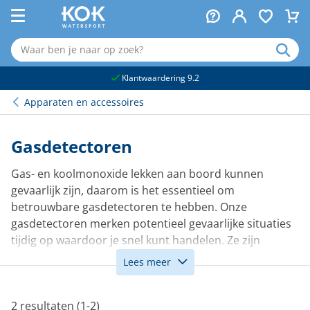
naar hoofdinhoud
Klantwaardering 9.2
Apparaten en accessoires
Gasdetectoren
Gas- en koolmonoxide lekken aan boord kunnen
gevaarlijk zijn, daarom is het essentieel om
betrouwbare gasdetectoren te hebben. Onze
gasdetectoren merken potentieel gevaarlijke situaties
tijdig op waardoor je snel kunt handelen. Ze zijn
geschikt voor verschillende ruimtes aan boord, zoals
Lees meer
de kajuit, kombuis of motorruimte.
2 resultaten (1-2)