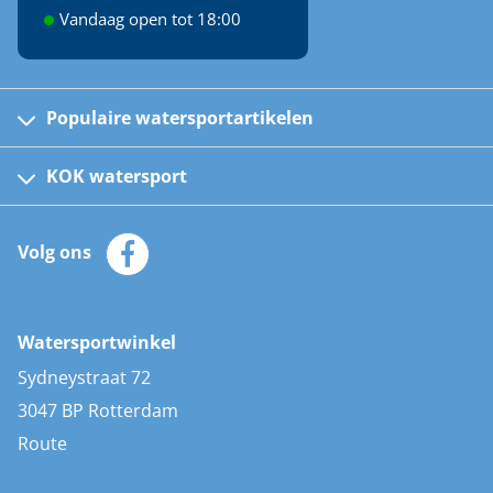
Vandaag open tot 18:00
Populaire watersportartikelen
Fusion bootradio's
Kinder reddingsvesten
KOK watersport
Watersportwinkel
Automatische reddingsvesten
Klantenservice
Zeilkleding
Volg ons
Merken
Zonnepanelen
Bootaccessoires
Bootlakken
Vacatures
AIS transponders
Watersportwinkel
Advies & uitleg
Stootwillen en fenders
Sydneystraat 72
Bootkussens
3047 BP Rotterdam
Zwemtrappen
Route
Navigatieverlichting