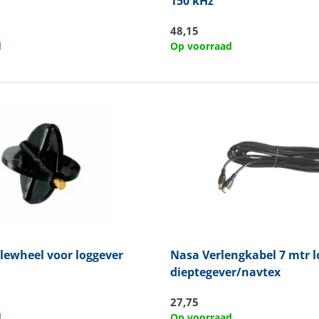
150 kHz
48,15
d
Op voorraad
ewheel voor loggever
Nasa
Verlengkabel 7 mtr l
dieptegever/navtex
27,75
d
Op voorraad