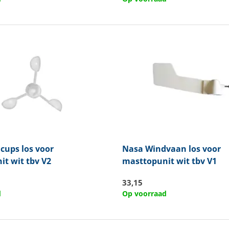
cups los voor
Nasa
Windvaan los voor
t wit tbv V2
masttopunit wit tbv V1
33,15
d
Op voorraad