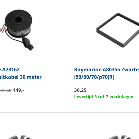
e
A28162
Raymarine
A80355 Zwarte
itkabel 30 meter
i50/60/70/p70(R)
149,-
30,25
181,50
d
Levertijd 3 tot 7 werkdagen