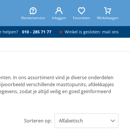
Klantenservice
Inloggen
Favorieten
Winkelwagen
je helpen?
010 - 285 71 77
Winkel is gesloten: mail ons
menten. In ons assortiment vind je diverse onderdelen
bijvoorbeeld verschillende masttopunits, afdekkapjes
gevens, zodat je altijd veilig en goed geïnformeerd
Sorteren op: