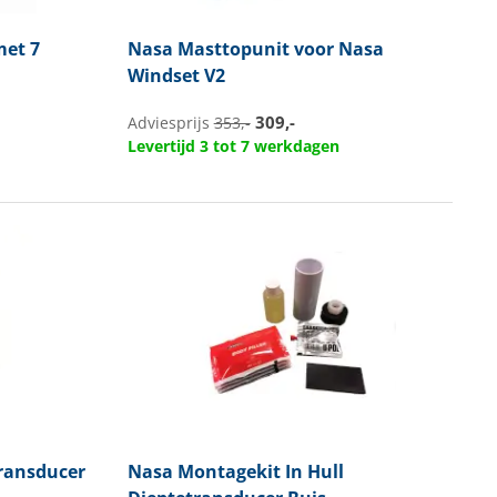
met 7
Nasa
Masttopunit voor Nasa
Windset V2
309,-
Adviesprijs
353,-
Levertijd 3 tot 7 werkdagen
ransducer
Nasa
Montagekit In Hull