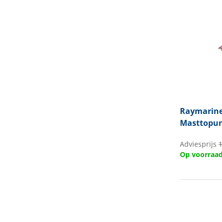
Raymarin
Masttopun
Adviesprijs
Op voorraa