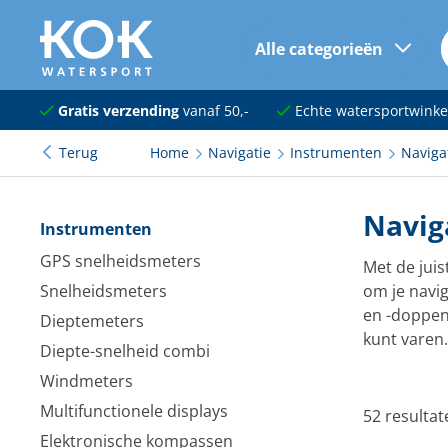
Alle categorieën
naar hoofdinhoud
Navigatie
Gratis verzending
vanaf 50,-
Echte watersportwinke
Terug
Home
Navigatie
Instrumenten
Naviga
Dekuitrusting
Ankeren en afmeren
Navig
Instrumenten
Onderhoud en verf
GPS snelheidsmeters
Met de juis
Snelheidsmeters
om je navig
Elektra
en -doppen,
Dieptemeters
Kleding en schoenen
kunt varen
Diepte-snelheid combi
Windmeters
Sanitair
Multifunctionele displays
52 resultat
Kajuit en kombuis
Elektronische kompassen