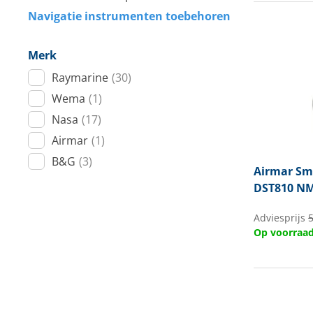
Navigatie instrumenten toebehoren
Techniek en motor
Tuigage en dekbeslag
Merk
Raymarine
(30)
Veiligheid
Wema
(1)
Boten, toebehoren en fun
Nasa
(17)
Airmar
(1)
Meubels en lifestyle
B&G
(3)
Airmar
Sma
SALE
DST810 N
Adviesprijs
Op voorraa