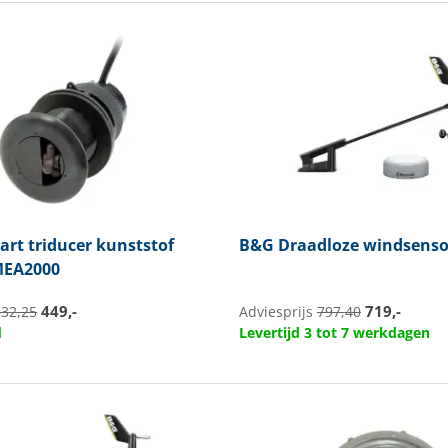
rt triducer kunststof
B&G
Draadloze windsenso
MEA2000
449,-
719,-
532,25
Adviesprijs
797,40
d
Levertijd 3 tot 7 werkdagen