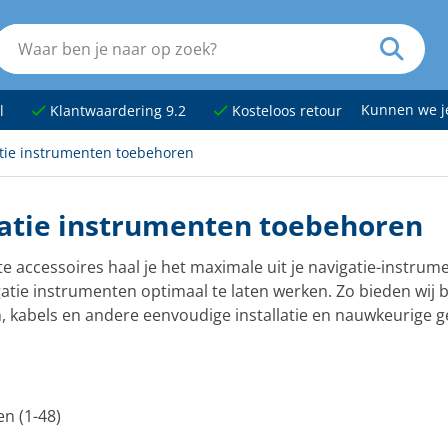
Kunnen we 
l
Klantwaardering 9.2
Kosteloos retour
tie instrumenten toebehoren
atie instrumenten toebehoren
te accessoires haal je het maximale uit je navigatie-instru
atie instrumenten optimaal te laten werken. Zo bieden wij 
 kabels en andere eenvoudige installatie en nauwkeurige ge
.
en (1-48)