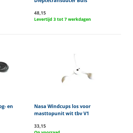
Dieptetransducer Buis
48,15
Levertijd 3 tot 7 werkdagen
og- en
Nasa
Windcups los voor
masttopunit wit tbv V1
33,15
Op voorraad