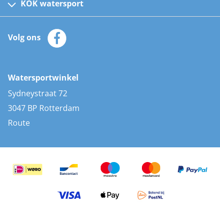
Kinder reddingsvesten
KOK watersport
Watersportwinkel
Automatische reddingsvesten
Klantenservice
Zeilkleding
Volg ons
Merken
Zonnepanelen
Bootaccessoires
Bootlakken
Vacatures
AIS transponders
Watersportwinkel
Advies & uitleg
Stootwillen en fenders
Sydneystraat 72
Bootkussens
3047 BP Rotterdam
Zwemtrappen
Route
Navigatieverlichting