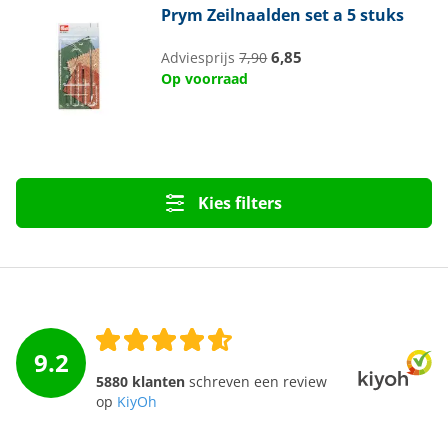
Prym
Zeilnaalden set a 5 stuks
6,85
Adviesprijs
7,90
Op voorraad
Kies filters
9.2
5880 klanten
schreven een review
op
KiyOh