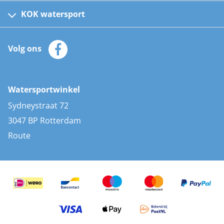
Kinder reddingsvesten
KOK watersport
Watersportwinkel
Automatische reddingsvesten
Klantenservice
Zeilkleding
Volg ons
Merken
Zonnepanelen
Bootaccessoires
Bootlakken
Vacatures
AIS transponders
Watersportwinkel
Advies & uitleg
Stootwillen en fenders
Sydneystraat 72
Bootkussens
3047 BP Rotterdam
Zwemtrappen
Route
Navigatieverlichting