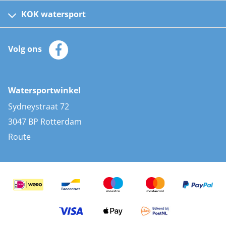
Kinder reddingsvesten
KOK watersport
Watersportwinkel
Automatische reddingsvesten
Klantenservice
Zeilkleding
Volg ons
Merken
Zonnepanelen
Bootaccessoires
Bootlakken
Vacatures
AIS transponders
Watersportwinkel
Advies & uitleg
Stootwillen en fenders
Sydneystraat 72
Bootkussens
3047 BP Rotterdam
Zwemtrappen
Route
Navigatieverlichting