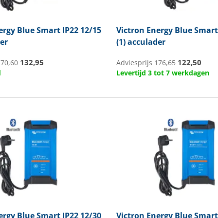
ergy
Blue Smart IP22 12/15
Victron Energy
Blue Smart 
der
(1) acculader
132,95
122,50
170,60
Adviesprijs
176,65
d
Levertijd 3 tot 7 werkdagen
ergy
Blue Smart IP22 12/30
Victron Energy
Blue Smart 