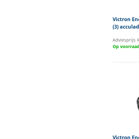
Victron En
(3) accula
Adviesprijs
Op voorraa
Victron En