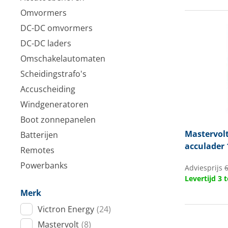
Techniek en motor
Omvormers
DC-DC omvormers
Tuigage en dekbeslag
DC-DC laders
Veiligheid
Omschakelautomaten
Scheidingstrafo's
Boten, toebehoren en fun
Accuscheiding
Meubels en lifestyle
Windgeneratoren
Boot zonnepanelen
SALE
Mastervol
Batterijen
acculader 
Remotes
Powerbanks
Adviesprijs
Levertijd 3
Merk
Victron Energy
(24)
Mastervolt
(8)