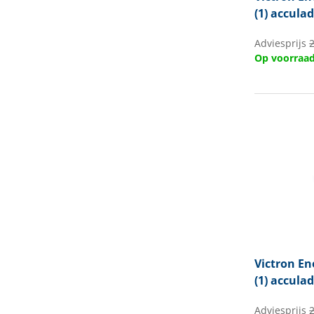
(1) accula
Adviesprijs
Op voorraa
Victron En
(1) accula
Adviesprijs