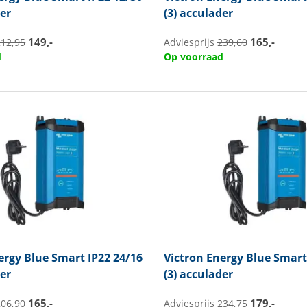
der
(3) acculader
149,-
165,-
212,95
Adviesprijs
239,60
d
Op voorraad
ergy
Blue Smart IP22 24/16
Victron Energy
Blue Smart 
der
(3) acculader
165,-
179,-
206,90
Adviesprijs
234,75