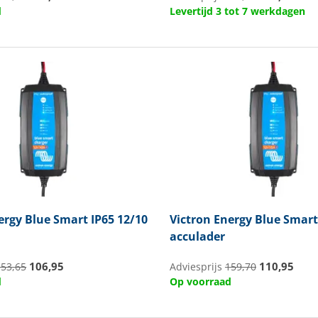
d
Levertijd 3 tot 7 werkdagen
ergy
Blue Smart IP65 12/10
Victron Energy
Blue Smart 
acculader
106,95
110,95
153,65
Adviesprijs
159,70
d
Op voorraad