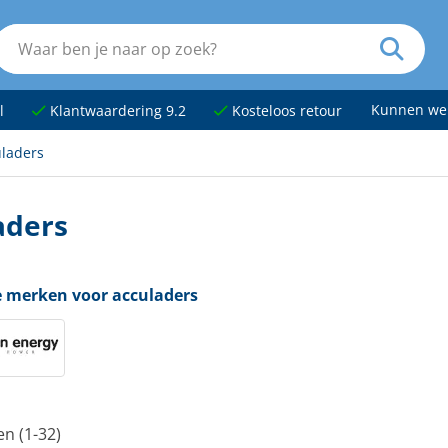
Kunnen we
l
Klantwaardering 9.2
Kosteloos retour
laders
aders
e merken voor acculaders
en (1-32)