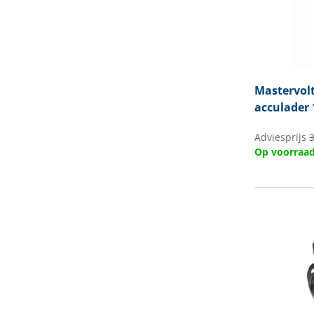
Mastervol
acculader 
Adviesprijs
Op voorraa