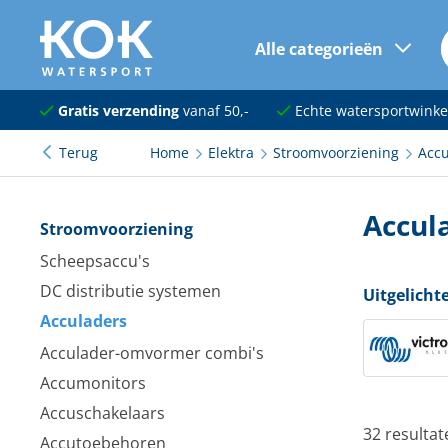
Alle categorieën
naar hoofdinhoud
Navigatie
Gratis verzending
vanaf 50,-
Echte watersportwinke
Terug
Home
Elektra
Stroomvoorziening
Accu
Dekuitrusting
Ankeren en afmeren
Accul
Stroomvoorziening
Onderhoud en verf
Scheepsaccu's
DC distributie systemen
Elektra
Uitgelicht
Acculaders
Kleding en schoenen
Acculader-omvormer combi's
Sanitair
Accumonitors
Accuschakelaars
Kajuit en kombuis
32 resultat
Accutoebehoren