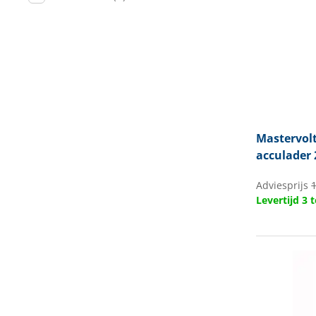
Mastervol
acculader 
Adviesprijs
1
Levertijd 3