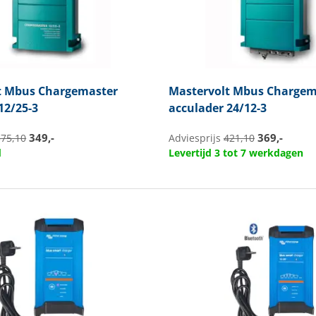
t
Mbus Chargemaster
Mastervolt
Mbus Chargem
12/25-3
acculader 24/12-3
349,-
369,-
375,10
Adviesprijs
421,10
d
Levertijd 3 tot 7 werkdagen