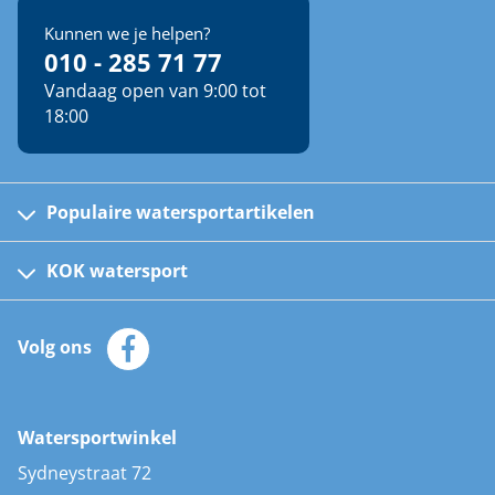
Kunnen we je helpen?
010 - 285 71 77
Vandaag open van 9:00 tot
18:00
Populaire watersportartikelen
Fusion bootradio's
Kinder reddingsvesten
KOK watersport
Watersportwinkel
Automatische reddingsvesten
Klantenservice
Zeilkleding
Volg ons
Merken
Zonnepanelen
Bootaccessoires
Bootlakken
Vacatures
AIS transponders
Watersportwinkel
Advies & uitleg
Stootwillen en fenders
Sydneystraat 72