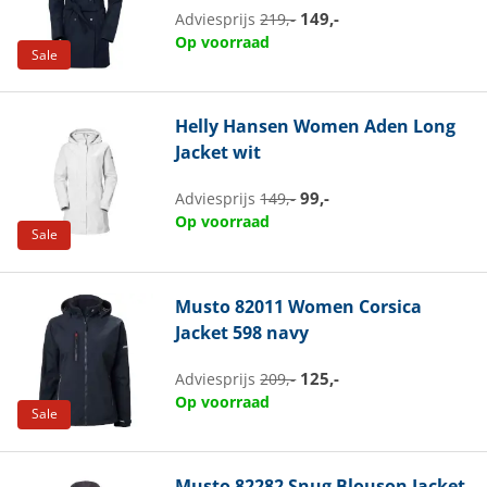
149,-
Adviesprijs
219,-
Op voorraad
Sale
Helly Hansen
Women Aden Long
Jacket wit
99,-
Adviesprijs
149,-
Op voorraad
Sale
Musto
82011 Women Corsica
Jacket 598 navy
125,-
Adviesprijs
209,-
Op voorraad
Sale
Musto
82282 Snug Blouson Jacket