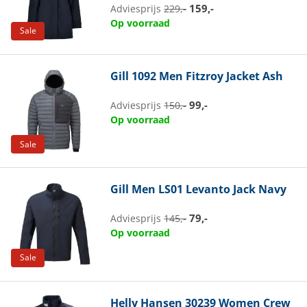
159,-
Adviesprijs
229,-
Op voorraad
Sale
Gill
1092 Men Fitzroy Jacket Ash
99,-
Adviesprijs
150,-
Op voorraad
Sale
Gill
Men LS01 Levanto Jack Navy
79,-
Adviesprijs
145,-
Op voorraad
Sale
Helly Hansen
30239 Women Crew