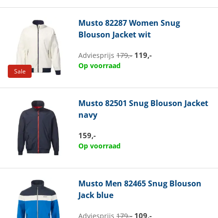
Musto
82287 Women Snug
Blouson Jacket wit
119,-
Adviesprijs
179,-
Op voorraad
Sale
Musto
82501 Snug Blouson Jacket
navy
159,-
Op voorraad
Musto
Men 82465 Snug Blouson
Jack blue
109,-
Adviesprijs
179,-