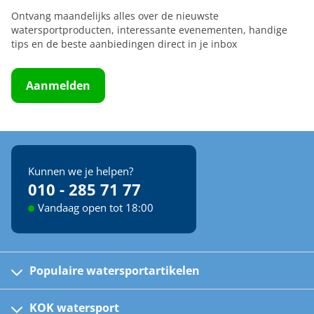
Ontvang maandelijks alles over de nieuwste
watersportproducten, interessante evenementen, handige
tips en de beste aanbiedingen direct in je inbox
Aanmelden
Kunnen we je helpen?
010 - 285 71 77
Vandaag open tot 18:00
Populaire watersportartikelen
Fusion bootradio's
Kinder reddingsvesten
KOK watersport