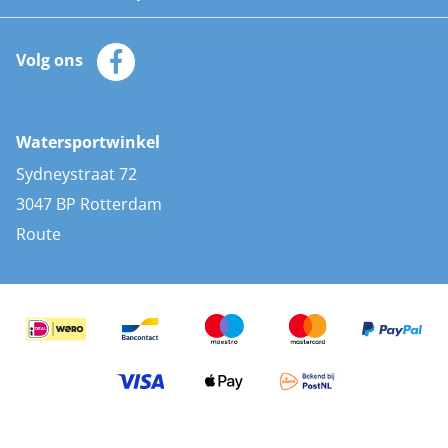
Watersportwinkel
Automatische reddingsvesten
Klantenservice
Zeilkleding
Volg ons
Merken
Zonnepanelen
Bootaccessoires
Bootlakken
Vacatures
AIS transponders
Watersportwinkel
Advies & uitleg
Stootwillen en fenders
Sydneystraat 72
Bootkussens
3047 BP Rotterdam
Zwemtrappen
Route
Navigatieverlichting