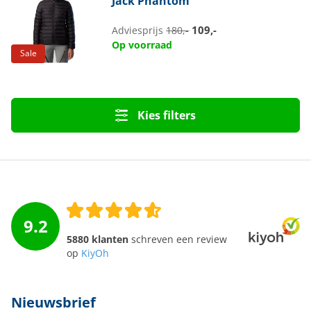
Jack Phantom
109,-
Adviesprijs
180,-
Op voorraad
Sale
Kies filters
9.2
5880 klanten
schreven een review
op
KiyOh
Nieuwsbrief