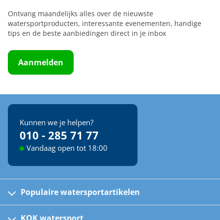
Ontvang maandelijks alles over de nieuwste
watersportproducten, interessante evenementen, handige
tips en de beste aanbiedingen direct in je inbox
Aanmelden
Kunnen we je helpen?
010 - 285 71 77
Vandaag open tot 18:00
Populaire watersportartikelen
Fusion bootradio's
Kinder reddingsvesten
KOK watersport