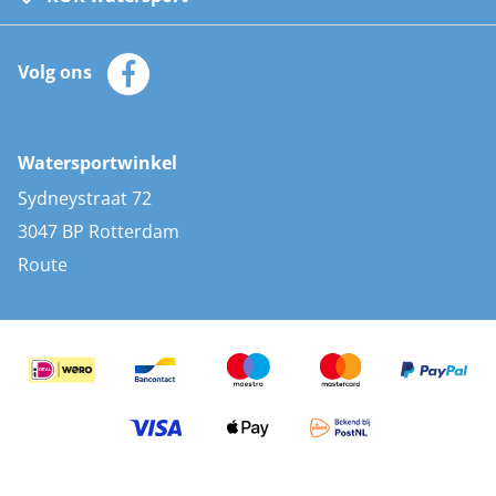
Watersportwinkel
Automatische reddingsvesten
Klantenservice
Zeilkleding
Volg ons
Merken
Zonnepanelen
Bootaccessoires
Bootlakken
Vacatures
AIS transponders
Watersportwinkel
Advies & uitleg
Stootwillen en fenders
Sydneystraat 72
Bootkussens
3047 BP Rotterdam
Zwemtrappen
Route
Navigatieverlichting