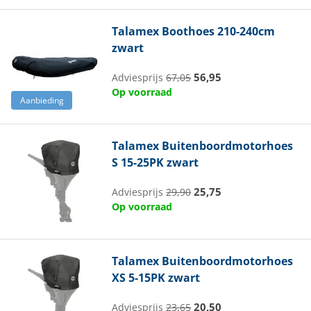
Talamex
Boothoes 210-240cm
zwart
56,95
Adviesprijs
67,05
Op voorraad
Aanbieding
Talamex
Buitenboordmotorhoes
S 15-25PK zwart
25,75
Adviesprijs
29,90
Op voorraad
Talamex
Buitenboordmotorhoes
XS 5-15PK zwart
20,50
Adviesprijs
23,65