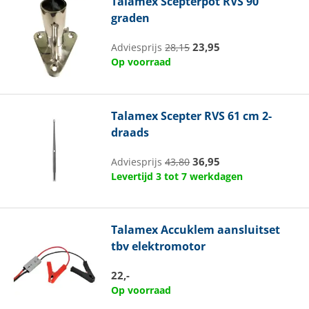
Talamex
Scepterpot RVS 90
graden
23,95
Adviesprijs
28,15
Op voorraad
Talamex
Scepter RVS 61 cm 2-
draads
36,95
Adviesprijs
43,80
Levertijd 3 tot 7 werkdagen
Talamex
Accuklem aansluitset
tbv elektromotor
22,-
Op voorraad