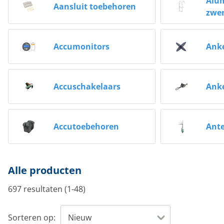
Alu
Aansluit toebehoren
zwe
Accumonitors
Anke
Accuschakelaars
Anke
Accutoebehoren
Ant
Alle producten
697 resultaten (1-48)
Sorteren op: