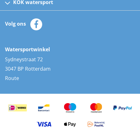
Kinder reddingsvesten
KOK watersport
Watersportwinkel
Automatische reddingsvesten
Klantenservice
Zeilkleding
Volg ons
Merken
Zonnepanelen
Bootaccessoires
Bootlakken
Vacatures
AIS transponders
Watersportwinkel
Advies & uitleg
Stootwillen en fenders
Sydneystraat 72
Bootkussens
3047 BP Rotterdam
Zwemtrappen
Route
Navigatieverlichting