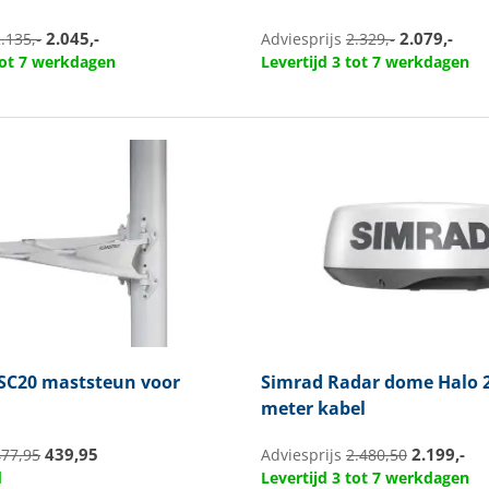
2.045,-
2.079,-
.135,-
Adviesprijs
2.329,-
 tot 7 werkdagen
Levertijd 3 tot 7 werkdagen
SC20 maststeun voor
Simrad
Radar dome Halo 2
meter kabel
439,95
2.199,-
477,95
Adviesprijs
2.480,50
d
Levertijd 3 tot 7 werkdagen