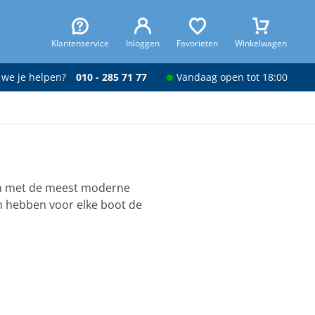
Klantenservice
Inloggen
Favorieten
Winkelwagen
 we je helpen?
010 - 285 71 77
Vandaag open tot 18:00
ijn met de meest moderne
n hebben voor elke boot de