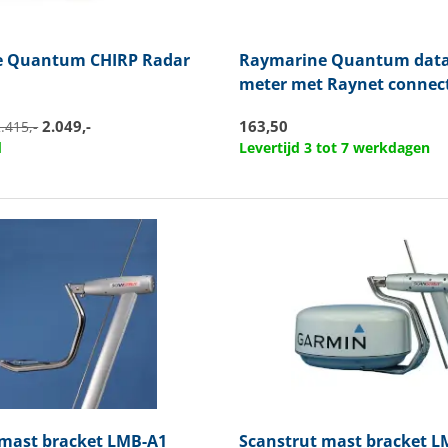
e
Quantum CHIRP Radar
Raymarine
Quantum data
meter met Raynet connec
2.049,-
163,50
.415,-
d
Levertijd 3 tot 7 werkdagen
mast bracket LMB-A1
Scanstrut
mast bracket L