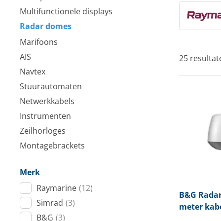
Multifunctionele displays
Techniek en motor
Radar domes
Tuigage en dekbeslag
Marifoons
Veiligheid
AIS
25 resultat
Navtex
Boten, toebehoren en fun
Stuurautomaten
Meubels en lifestyle
Netwerkkabels
Instrumenten
SALE
Zeilhorloges
Montagebrackets
Merk
Raymarine
(12)
B&G
Radar
Simrad
(3)
meter kab
B&G
(3)