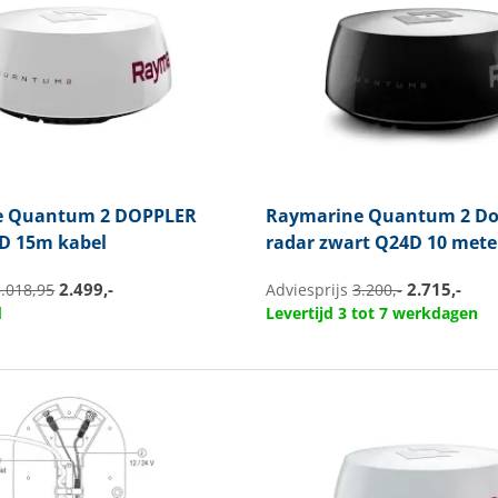
e
Quantum 2 DOPPLER
Raymarine
Quantum 2 Do
D 15m kabel
radar zwart Q24D 10 mete
2.499,-
2.715,-
3.018,95
Adviesprijs
3.200,-
d
Levertijd 3 tot 7 werkdagen