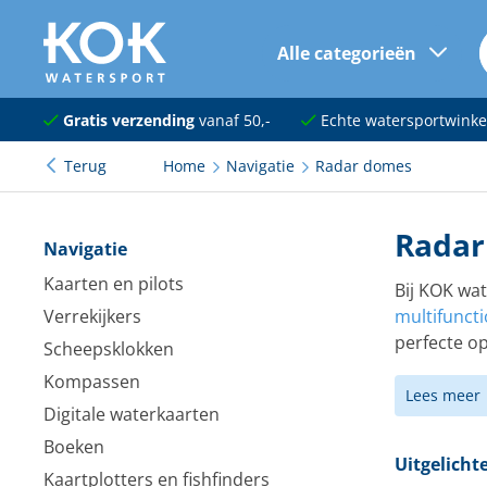
Alle categorieën
naar hoofdinhoud
Navigatie
Gratis verzending
vanaf 50,-
Echte watersportwinke
Terug
Home
Navigatie
Radar domes
Dekuitrusting
Ankeren en afmeren
Radar
Navigatie
Onderhoud en verf
Kaarten en pilots
Bij KOK wa
Verrekijkers
multifuncti
Elektra
perfecte op
Scheepsklokken
Kleding en schoenen
Kompassen
Lees meer
Digitale waterkaarten
Sanitair
Boeken
Kajuit en kombuis
Uitgelich
Kaartplotters en fishfinders