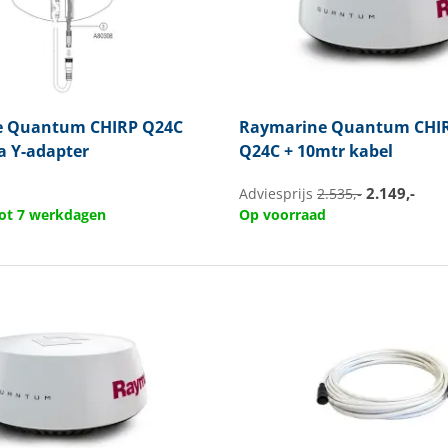
e
Quantum CHIRP Q24C
Raymarine
Quantum CHIR
a Y-adapter
Q24C + 10mtr kabel
2.149,-
Adviesprijs
2.535,-
 tot 7 werkdagen
Op voorraad