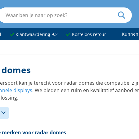
Kunnen
l
Klantwaardering 9.2
Kosteloos retour
 domes
tersport kan je terecht voor radar domes die compatibel z
onele displays
. We bieden een ruim en kwalitatief aanbod e
lossing.
te merken voor radar domes