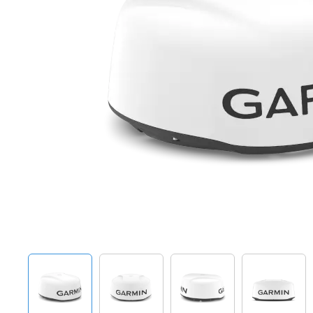
Techniek en motor
Tuigage en dekbeslag
Veiligheid
Boten, toebehoren en fun
Meubels en lifestyle
SALE