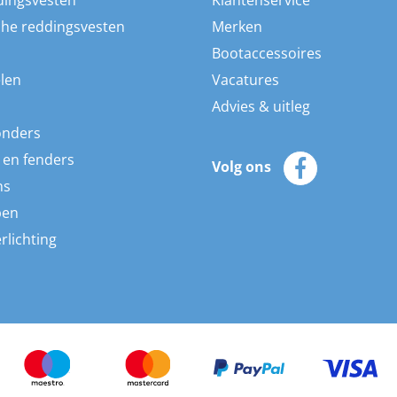
dingsvesten
Klantenservice
he reddingsvesten
Merken
Bootaccessoires
len
Vacatures
Advies & uitleg
onders
 en fenders
Volg ons
ns
pen
rlichting