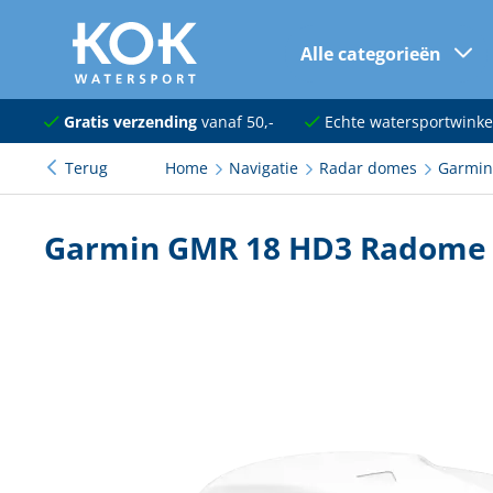
Alle categorieën
naar hoofdinhoud
Navigatie
Gratis verzending
vanaf 50,-
Echte watersportwinke
Terug
Home
Navigatie
Radar domes
Garmin
Dekuitrusting
Ankeren en afmeren
Garmin GMR 18 HD3 Radome
Onderhoud en verf
Elektra
Kleding en schoenen
Sanitair
Kajuit en kombuis