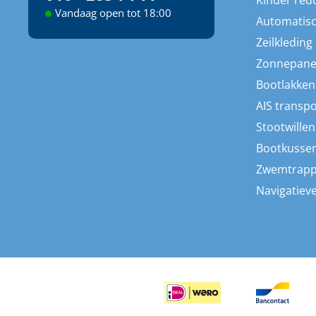
Kinder red
Vandaag open tot 18:00
Automatisc
Zeilkleding
Zonnepane
Bootlakken
AIS transp
Stootwillen
Bootkusse
Zwemtrap
Navigatieve