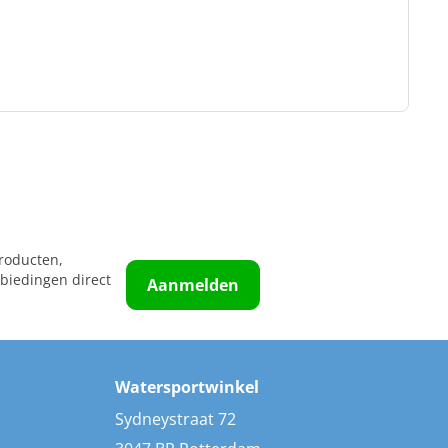
roducten,
biedingen direct
Aanmelden
Watersportwinkel
Sydneystraat 72