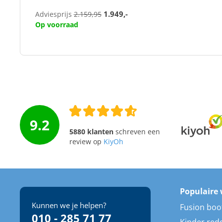
1.949,-
Adviesprijs
2.159,95
Op voorraad
9.2
5880 klanten
schreven een
review op
KiyOh
Populaire 
Kunnen we je helpen?
Fusion boo
010 - 285 71 77