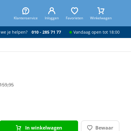
Klantenservice
Inloggen
Favorieten
Winkelwagen
 we je helpen?
010 - 285 71 77
Vandaag open tot 18:00
.159,95
In winkelwagen
Bewaar