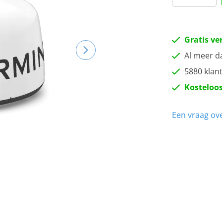
Gratis ve
Al meer d
5880 klan
Kosteloos
Een vraag ove