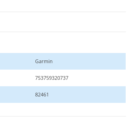
Garmin
753759320737
82461