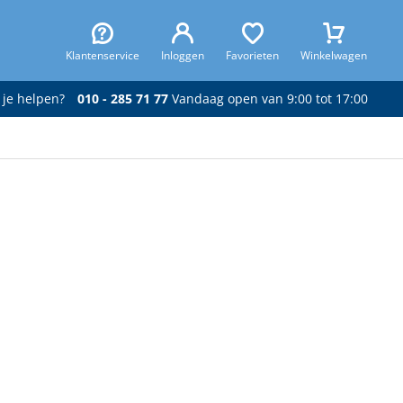
Klantenservice
Inloggen
Favorieten
Winkelwagen
 je helpen?
010 - 285 71 77
Vandaag open van 9:00 tot 17:00