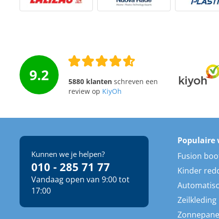
Techniek en motor
Tuigage en dekbeslag
Veiligheid
9.2
Boten, toebehoren en fun
5880 klanten
schreven een
review op
KiyOh
Meubels en lifestyle
SALE
Populaire 
Kunnen we je helpen?
Fusion boo
010 - 285 71 77
Kinder red
Vandaag open van 9:00 tot
Automatisc
17:00
Zeilkleding
Zonnepane