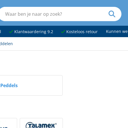
Kunnen we
l
Klantwaardering 9.2
Kosteloos retour
ddelen
Peddels