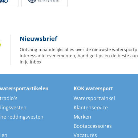
Nieuwsbrief
Ontvang maandelijks alles over de nieuwste watersportp
interessante evenementen, handige tips en de beste aan
in je inbox
watersportartikelen
KOK watersport
tradio's
Watersportwinkel
dingsvesten
Klantenservice
he reddingsvesten
Merken
Bootaccessoires
len
Vacatures