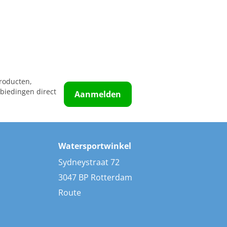
roducten,
biedingen direct
Aanmelden
Watersportwinkel
Sydneystraat 72
3047 BP Rotterdam
Route