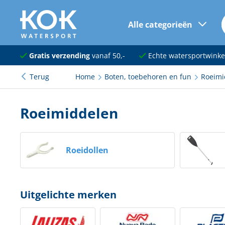
Alle categorieën
naar hoofdinhoud
Navigatie
Gratis verzending
vanaf 50,-
Echte watersportwinke
Terug
Home
Boten, toebehoren en fun
Roeimi
Dekuitrusting
Ankeren en afmeren
Roeimiddelen
Onderhoud en verf
Elektra
Roeidollen
Kleding en schoenen
Sanitair
Uitgelichte merken
Kajuit en kombuis