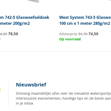
em
742-5 Glasweefseldoek
West System
743-5 Glaswe
5 meter 200g/m2
100 cm x 1 meter 280g/m2
78,50
74,50
86,50
Adviesprijs
81,70
d
Op voorraad
Nieuwsbrief
Ontvang maandelijks alles over de nieuwste watersportp
interessante evenementen, handige tips en de beste aan
in je inbox