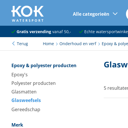
Alle categorieën
naar hoofdinhoud
Navigatie
Gratis verzending
vanaf 50,-
Echte watersportwinke
Terug
Home
Onderhoud en verf
Epoxy & poly
Dekuitrusting
Ankeren en afmeren
Glasw
Epoxy & polyester producten
Onderhoud en verf
Epoxy's
Polyester producten
Elektra
5 resultate
Glasmatten
Kleding en schoenen
Glasweefsels
Sanitair
Gereedschap
Kajuit en kombuis
Merk