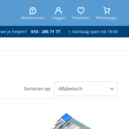
Klantenservice
Inloggen
Favorieten
Winkelwagen
 we je helpen?
010 - 285 71 77
Vandaag open tot 18:00
Sorteren op: