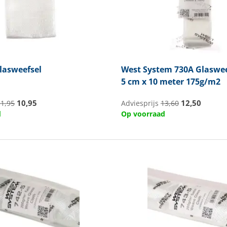
lasweefsel
West System
730A Glaswe
5 cm x 10 meter 175g/m2
10,95
12,50
11,95
Adviesprijs
13,60
d
Op voorraad