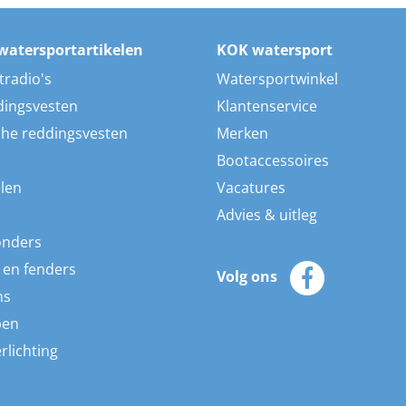
watersportartikelen
KOK watersport
tradio's
Watersportwinkel
dingsvesten
Klantenservice
he reddingsvesten
Merken
Bootaccessoires
len
Vacatures
Advies & uitleg
onders
 en fenders
Volg ons
ns
pen
rlichting