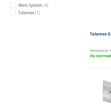
West System
(4)
Techniek en motor
Talamex
(1)
Tuigage en dekbeslag
Veiligheid
Talamex
G
Boten, toebehoren en fun
Meubels en lifestyle
Adviesprijs
Op voorraa
SALE