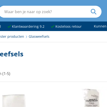
Kunnen
l
Klantwaardering 9.2
Kosteloos retour
ester producten
Glasweefsels
eefsels
n (1-5)