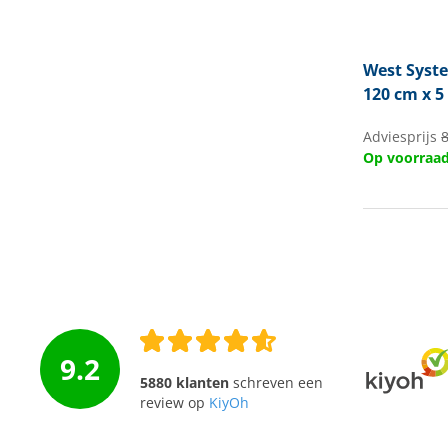
West Syst
120 cm x 
Adviesprijs
Op voorraa
9.2
5880 klanten
schreven een
review op
KiyOh