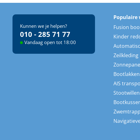
Populaire 
Kunnen we je helpen?
Fusion boo
010 - 285 71 77
Kinder red
Vandaag open tot 18:00
Automatisc
Zeilkleding
Zonnepane
Bootlakken
AIS transp
Stootwillen
Bootkusse
Zwemtrap
Navigatieve