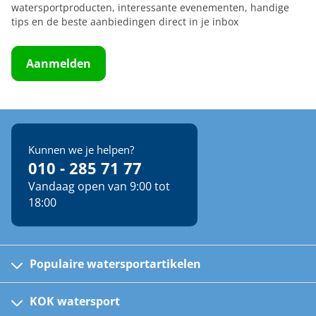
watersportproducten, interessante evenementen, handige
tips en de beste aanbiedingen direct in je inbox
Aanmelden
Kunnen we je helpen?
010 - 285 71 77
Vandaag open van 9:00 tot
18:00
Populaire watersportartikelen
Fusion bootradio's
Kinder reddingsvesten
KOK watersport
Watersportwinkel