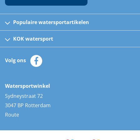
Populaire watersportartikelen
Fusion bootradio's
Kinder reddingsvesten
KOK watersport
Watersportwinkel
Automatische reddingsvesten
Klantenservice
Zeilkleding
Volg ons
Merken
Zonnepanelen
Bootaccessoires
Bootlakken
Vacatures
AIS transponders
Watersportwinkel
Advies & uitleg
Stootwillen en fenders
Sydneystraat 72
Bootkussens
3047 BP Rotterdam
Zwemtrappen
Route
Navigatieverlichting