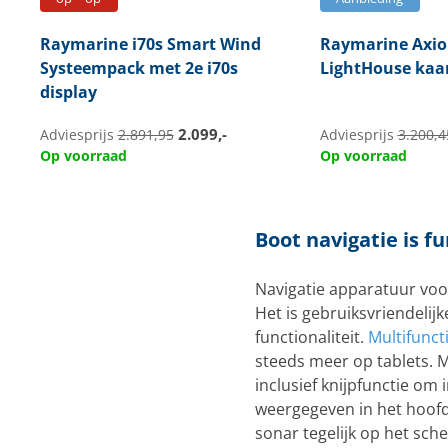
Raymarine
i70s Smart Wind
Raymarine
Axio
Systeempack met 2e i70s
LightHouse kaa
display
2.099,-
Adviesprijs
2.891,95
Adviesprijs
3.200,4
Op voorraad
Op voorraad
Boot navigatie is f
Navigatie apparatuur voo
Het is gebruiksvriendelijk
functionaliteit.
Multifunct
steeds meer op tablets. 
inclusief knijpfunctie om
weergegeven in het hoofdm
sonar tegelijk op het sch