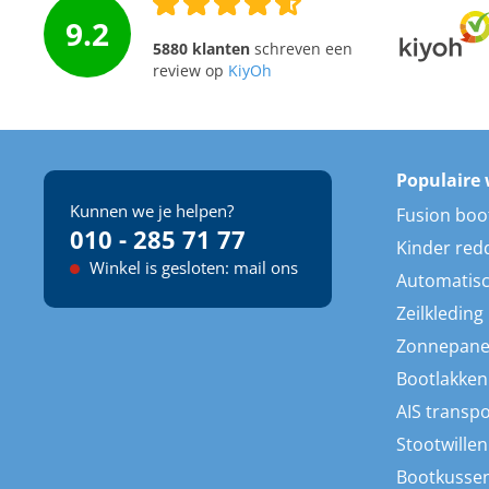
9.2
5880 klanten
schreven een
review op
KiyOh
Populaire 
Kunnen we je helpen?
Fusion boo
010 - 285 71 77
Kinder red
Winkel is gesloten: mail ons
Automatisc
Zeilkleding
Zonnepane
Bootlakken
AIS transp
Stootwillen
Bootkusse