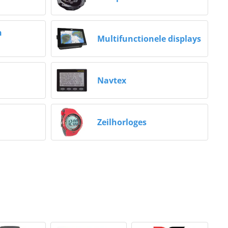
n
Multifunctionele displays
Navtex
Zeilhorloges