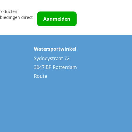
roducten,
biedingen direct
Aanmelden
Watersportwinkel
Sydneystraat 72
3047 BP Rotterdam
Route