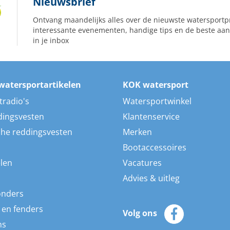
Nieuwsbrief
Ontvang maandelijks alles over de nieuwste watersportp
interessante evenementen, handige tips en de beste aan
in je inbox
watersportartikelen
KOK watersport
tradio's
Watersportwinkel
dingsvesten
Klantenservice
he reddingsvesten
Merken
Bootaccessoires
len
Vacatures
Advies & uitleg
onders
 en fenders
Volg ons
ns