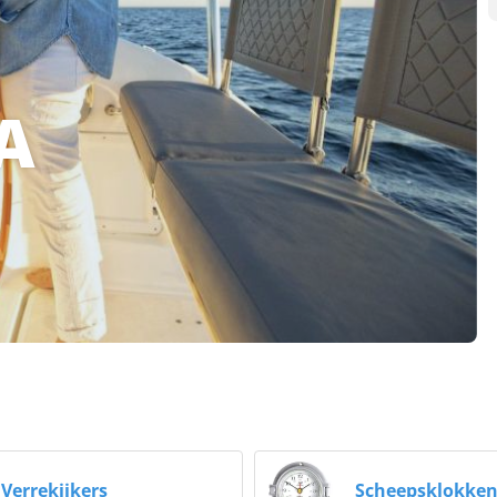
A
Verrekijkers
Scheepsklokke