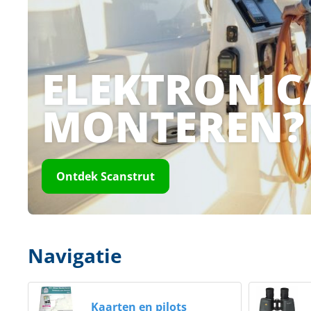
Techniek en motor
Tuigage en dekbeslag
ELEKTRONIC
Veiligheid
MONTEREN?
Boten, toebehoren en fun
Meubels en lifestyle
SALE
Ontdek Scanstrut
Navigatie
Kaarten en pilots