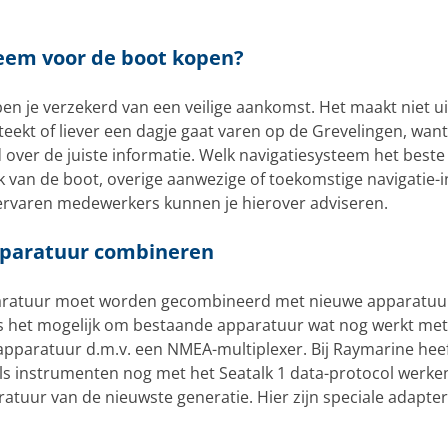
eem voor de boot kopen?
en je verzekerd van een veilige aankomst. Het maakt niet uit
eekt of liever een dagje gaat varen op de Grevelingen, want
 over de juiste informatie. Welk navigatiesysteem het beste 
jk van de boot, overige aanwezige of toekomstige navigatie
ervaren medewerkers kunnen je hierover adviseren.
paratuur combineren
ratuur moet worden gecombineerd met nieuwe apparatuur
s het mogelijk om bestaande apparatuur wat nog werkt me
paratuur d.m.v. een NMEA-multiplexer. Bij Raymarine heef
ls instrumenten nog met het Seatalk 1 data-protocol werk
uur van de nieuwste generatie. Hier zijn speciale adapte