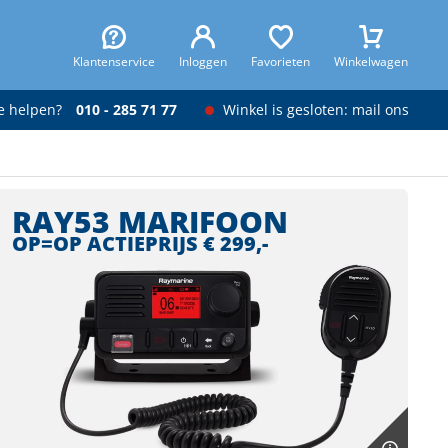
Klantenservice
Inloggen
Favorieten
Winkelwagen
je helpen?
010 - 285 71 77
Winkel is gesloten: mail ons
RAY53 MARIFOON
OP=OP ACTIEPRIJS € 299,-