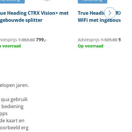
rue Heading
CTRX Vision+ met
True Heading
CTRX Vis
ngebouwde splitter
WiFi met ingebouwde sp
799,-
999,-
viesprijs
1.063,60
Adviesprijs
1.329,80
 voorraad
Op voorraad
elopen jaren.
n qua gebruik
n bediening
apps
de kaart en
voorbeeld erg