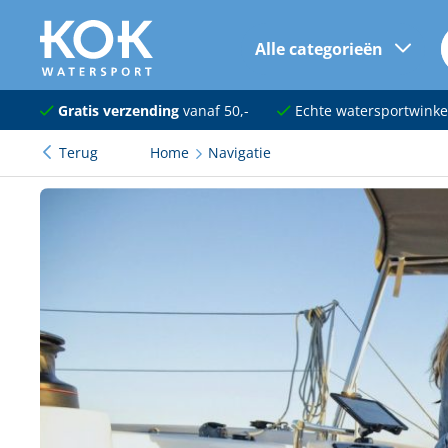
Alle categorieën
naar hoofdinhoud
Navigatie
Gratis verzending
vanaf 50,-
Echte watersportwinke
Terug
Home
Navigatie
Dekuitrusting
Ankeren en afmeren
Onderhoud en verf
Elektra
Kleding en schoenen
Sanitair
Kajuit en kombuis