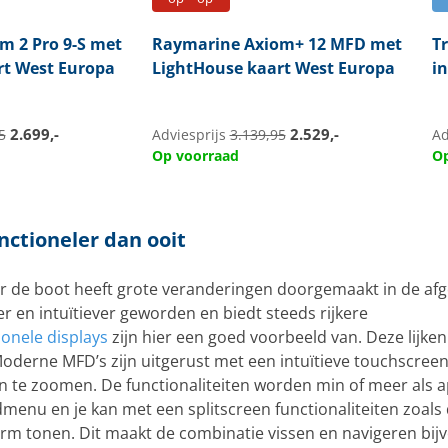
m 2 Pro 9-S met
Raymarine
Axiom+ 12 MFD met
T
rt West Europa
LightHouse kaart West Europa
i
2.699,-
2.529,-
5
Adviesprijs
3.139,95
Ad
Op voorraad
Op
unctioneler dan ooit
r de boot heeft grote veranderingen doorgemaakt in de afg
er en intuïtiever geworden en biedt steeds rijkere
ionele displays
zijn hier een goed voorbeeld van. Deze lijke
Moderne MFD’s zijn uitgerust met een intuïtieve touchscree
 in te zoomen. De functionaliteiten worden min of meer als 
enu en je kan met een splitscreen functionaliteiten zoals 
erm tonen. Dit maakt de combinatie vissen en navigeren bij