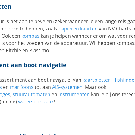
cten
r is het aan te bevelen (zeker wanneer je een lange reis g
an boord te hebben, zoals
papieren kaarten
van NV Charts o
. Ook een
kompas
kan je helpen wanneer er om wat voor r
is voor het voeden van de apparatuur. Wij hebben kompass
n Ritchie en Plastimo.
nt aan boot navigatie
assortiment aan boot navigatie. Van
kaartplotter – fishfinde
s
en
marifoons
tot aan
AIS-systemen
. Maar ook
loges
,
stuurautomaten
en
instrumenten
kan je bij ons terec
(online)
watersportzaak
!