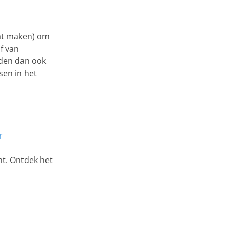
aat maken) om
f van
eden dan ook
en in het
r
ht. Ontdek het