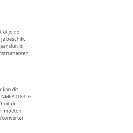
 of je de
 je beschikt
aansluit bij
-instrumenten
 kan dit
t NMEA0183 te
t dit de
en, moeten
r/converter