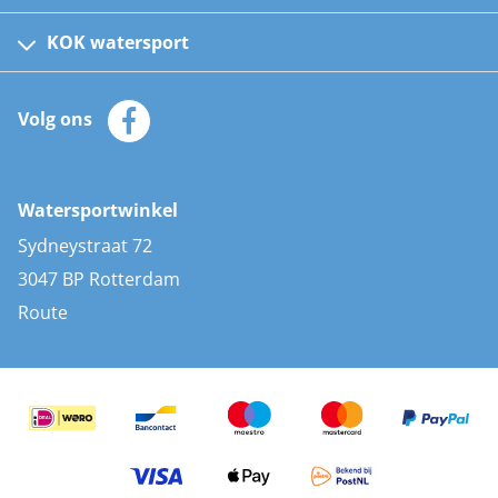
Fusion bootradio's
Kinder reddingsvesten
KOK watersport
Watersportwinkel
Automatische reddingsvesten
Klantenservice
Zeilkleding
Volg ons
Merken
Zonnepanelen
Bootaccessoires
Bootlakken
Vacatures
AIS transponders
Watersportwinkel
Advies & uitleg
Stootwillen en fenders
Sydneystraat 72
Bootkussens
3047 BP Rotterdam
Zwemtrappen
Route
Navigatieverlichting