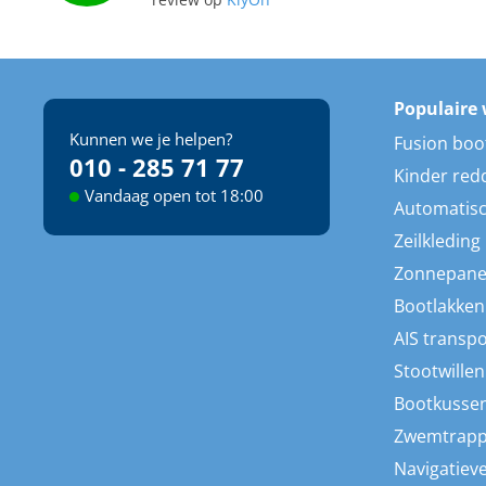
review op
KiyOh
Populaire 
Kunnen we je helpen?
Fusion boo
010 - 285 71 77
Kinder red
Vandaag open tot 18:00
Automatisc
Zeilkleding
Zonnepane
Bootlakken
AIS transp
Stootwillen
Bootkusse
Zwemtrap
Navigatieve