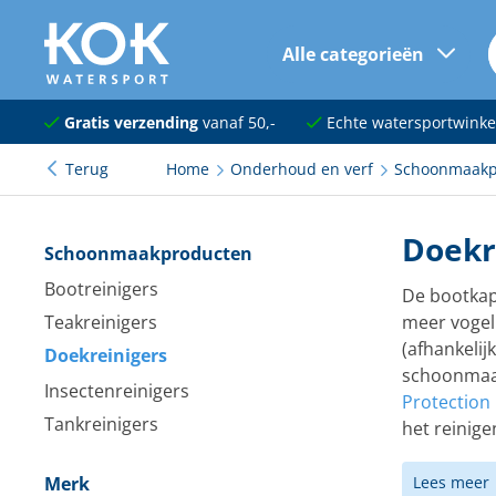
Alle categorieën
naar hoofdinhoud
Navigatie
Gratis verzending
vanaf 50,-
Echte watersportwinke
Terug
Home
Onderhoud en verf
Schoonmaakp
Dekuitrusting
Ankeren en afmeren
Doekr
Schoonmaakproducten
Onderhoud en verf
Bootreinigers
De bootkap
Teakreinigers
meer vogel
Elektra
(afhankelij
Doekreinigers
Kleding en schoenen
schoonmaak
Insectenreinigers
Protection
Sanitair
Tankreinigers
het reinig
Kajuit en kombuis
Merk
Lees meer