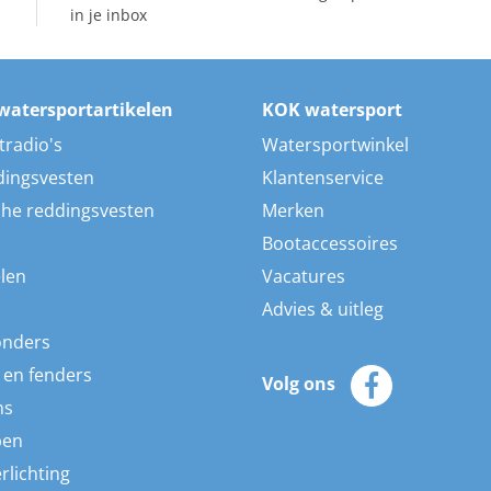
in je inbox
watersportartikelen
KOK watersport
tradio's
Watersportwinkel
dingsvesten
Klantenservice
he reddingsvesten
Merken
Bootaccessoires
len
Vacatures
Advies & uitleg
onders
 en fenders
Volg ons
ns
pen
rlichting