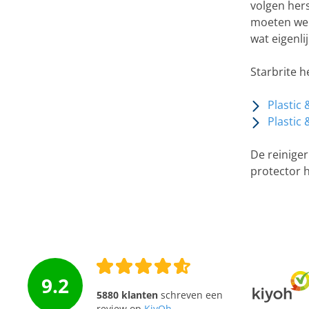
volgen hers
moeten wel 
wat eigenli
Starbrite 
Plastic 
Plastic
De reiniger
protector 
9.2
5880 klanten
schreven een