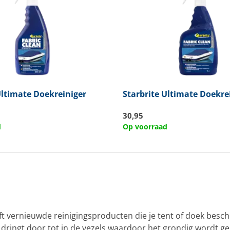
ltimate Doekreiniger
Starbrite
Ultimate Doekre
30,95
d
Op voorraad
ft vernieuwde reinigingsproducten die je tent of doek be
dringt door tot in de vezels waardoor het grondig wordt ge