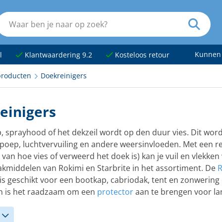
Kunnen
l
Klantwaardering 9.2
Kosteloos retour
roducten
Doekreinigers
einigers
, sprayhood of het dekzeil wordt op den duur vies. Dit wor
poep, luchtvervuiling en andere weersinvloeden. Met een r
k van hoe vies of verweerd het doek is) kan je vuil en vlekke
middelen van Rokimi en Starbrite in het assortiment. De
R
is geschikt voor een bootkap, cabriodak, tent en zonwering
en is het raadzaam om een
protector
aan te brengen voor l