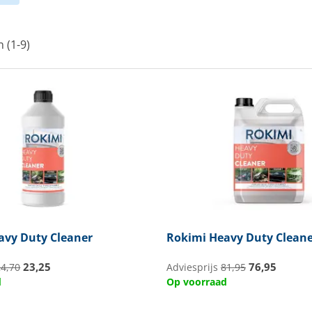
n (1-9)
vy Duty Cleaner
Rokimi
Heavy Duty Cleane
23,25
76,95
24,70
Adviesprijs
81,95
d
Op voorraad