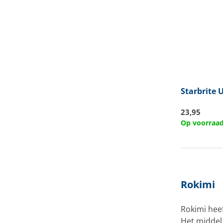
Starbrite
U
23,95
Op voorraa
Rokimi
Rokimi hee
Het middel 