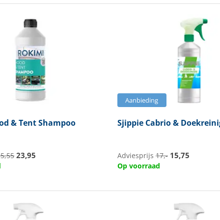
Aanbieding
od & Tent Shampoo
Sjippie
Cabrio & Doekreini
23,95
15,75
25,55
Adviesprijs
17,-
d
Op voorraad