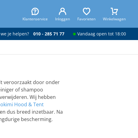
Klantenservice
Inloggen
Favorieten
Winkelwagen
 we je helpen?
010 - 285 71 77
Vandaag open tot 18:00
dt veroorzaakt door onder
einiger of shampoo
n verwijderen. Wij hebben
okimi Hood & Tent
 en dus breed inzetbaar. Na
angdurige bescherming.