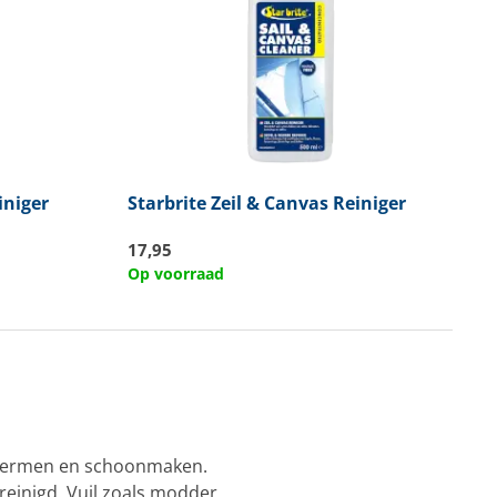
iniger
Starbrite
Zeil & Canvas Reiniger
17,95
Op voorraad
schermen en schoonmaken.
reinigd. Vuil zoals modder,