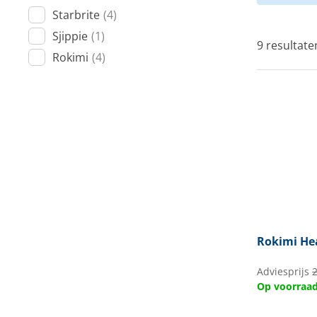
Starbrite
(4)
Techniek en motor
Sjippie
(1)
9 resultate
Tuigage en dekbeslag
Rokimi
(4)
Veiligheid
Boten, toebehoren en fun
Meubels en lifestyle
SALE
Rokimi
Hea
Adviesprijs
Op voorraa