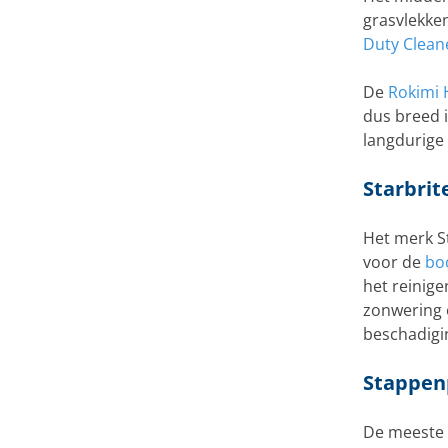
grasvlekke
Duty Clean
De
Rokimi 
dus breed 
langdurige
Starbrit
Het merk St
voor de
bo
het reinige
zonwering o
beschadigi
Stappen
De meeste 