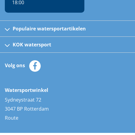
18:00
Populaire watersportartikelen
Fusion bootradio's
Kinder reddingsvesten
KOK watersport
Watersportwinkel
Automatische reddingsvesten
Klantenservice
Zeilkleding
Volg ons
Merken
Zonnepanelen
Bootaccessoires
Bootlakken
Vacatures
AIS transponders
Watersportwinkel
Advies & uitleg
Stootwillen en fenders
Sydneystraat 72
Bootkussens
3047 BP Rotterdam
Zwemtrappen
Route
Navigatieverlichting