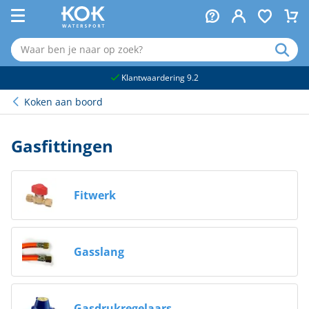
naar hoofdinhoud
Klantwaardering 9.2
Koken aan boord
Gasfittingen
Fitwerk
Gasslang
Gasdrukregelaars