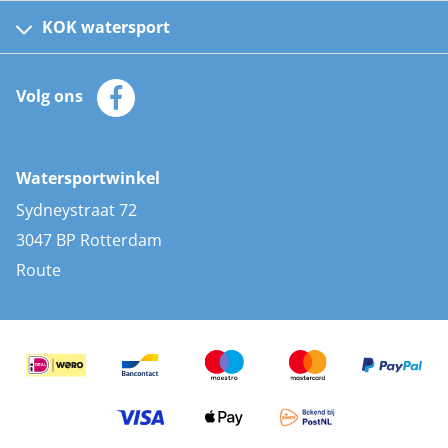
Kinder reddingsvesten
KOK watersport
Watersportwinkel
Automatische reddingsvesten
Klantenservice
Zeilkleding
Volg ons
Merken
Zonnepanelen
Bootaccessoires
Bootlakken
Vacatures
AIS transponders
Watersportwinkel
Advies & uitleg
Stootwillen en fenders
Sydneystraat 72
Bootkussens
3047 BP Rotterdam
Zwemtrappen
Route
Navigatieverlichting