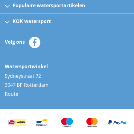
Populaire watersportartikelen
Fusion bootradio's
Kinder reddingsvesten
KOK watersport
Watersportwinkel
Automatische reddingsvesten
Klantenservice
Zeilkleding
Volg ons
Merken
Zonnepanelen
Bootaccessoires
Bootlakken
Vacatures
AIS transponders
Watersportwinkel
Advies & uitleg
Stootwillen en fenders
Sydneystraat 72
Bootkussens
3047 BP Rotterdam
Zwemtrappen
Route
Navigatieverlichting