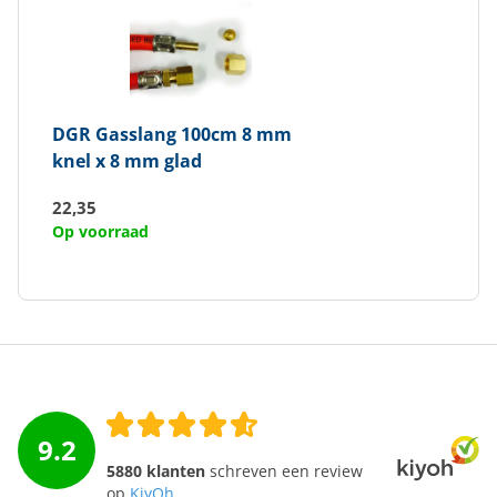
DGR
Gasslang 100cm 8 mm
knel x 8 mm glad
22,35
Op voorraad
9.2
5880 klanten
schreven een review
op
KiyOh