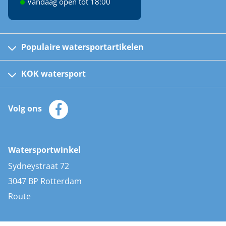
Vandaag open tot 18:00
Populaire watersportartikelen
Fusion bootradio's
Kinder reddingsvesten
KOK watersport
Watersportwinkel
Automatische reddingsvesten
Klantenservice
Zeilkleding
Volg ons
Merken
Zonnepanelen
Bootaccessoires
Bootlakken
Vacatures
AIS transponders
Watersportwinkel
Advies & uitleg
Stootwillen en fenders
Sydneystraat 72
Bootkussens
3047 BP Rotterdam
Zwemtrappen
Route
Navigatieverlichting