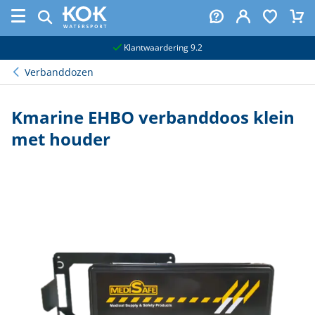
naar hoofdinhoud
Klantwaardering 9.2
Verbanddozen
Kmarine EHBO verbanddoos klein
met houder