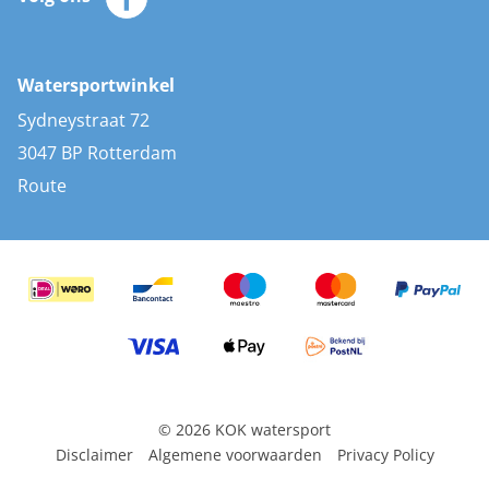
Merken
Zonnepanelen
Bootaccessoires
Bootlakken
Vacatures
AIS transponders
Watersportwinkel
Advies & uitleg
Stootwillen en fenders
Sydneystraat 72
Bootkussens
3047 BP Rotterdam
Zwemtrappen
Route
Navigatieverlichting
© 2026 KOK watersport
Disclaimer
Algemene voorwaarden
Privacy Policy