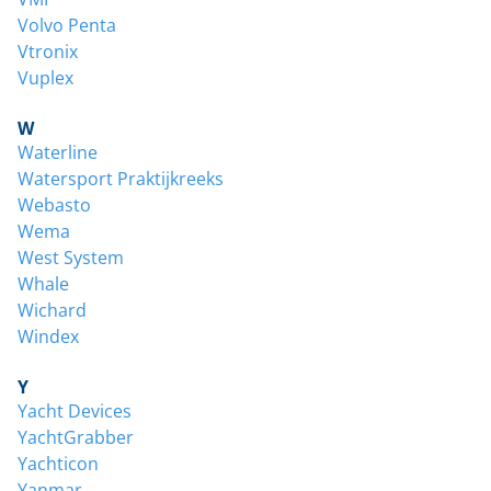
Volvo Penta
Vtronix
Vuplex
W
Waterline
Watersport Praktijkreeks
Webasto
Wema
West System
Whale
Wichard
Windex
Y
Yacht Devices
YachtGrabber
Yachticon
Yanmar