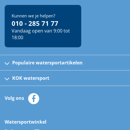
Kunnen we je helpen?
010 - 285 71 77
Vandaag open van 9:00 tot
18:00
Populaire watersportartikelen
Fusion bootradio's
Kinder reddingsvesten
KOK watersport
Watersportwinkel
Automatische reddingsvesten
Klantenservice
Zeilkleding
Volg ons
Merken
Zonnepanelen
Bootaccessoires
Bootlakken
Vacatures
AIS transponders
Watersportwinkel
Advies & uitleg
Stootwillen en fenders