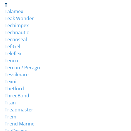
T
Talamex
Teak Wonder
Techimpex
Technautic
Tecnoseal
Tef-Gel
Teleflex
Tenco
Tercoo / Perago
Tessilmare
Texoil
Thetford
ThreeBond
Titan
Treadmaster
Trem
Trend Marine
TruDesign