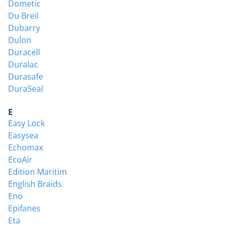
Dometic
Du Breil
Dubarry
Dulon
Duracell
Duralac
Durasafe
DuraSeal
E
Easy Lock
Easysea
Echomax
EcoAir
Edition Maritim
English Braids
Eno
Epifanes
Eta