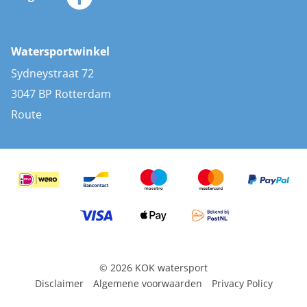
Merken
Zonnepanelen
Bootaccessoires
Bootlakken
Vacatures
AIS transponders
Watersportwinkel
Advies & uitleg
Stootwillen en fenders
Sydneystraat 72
Bootkussens
3047 BP Rotterdam
Zwemtrappen
Route
Navigatieverlichting
© 2026 KOK watersport
Disclaimer
Algemene voorwaarden
Privacy Policy