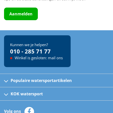
Aanmelden
Kunnen we je helpen?
010 - 285 71 77
Winkel is gesloten: mail ons
Populaire watersportartikelen
Fusion bootradio's
Kinder reddingsvesten
KOK watersport
Watersportwinkel
Automatische reddingsvesten
Klantenservice
Zeilkleding
Volg ons