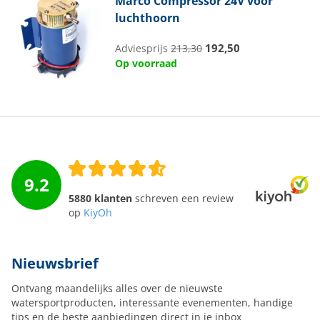
Marco
Compressor 24V voor
luchthoorn
192,50
Adviesprijs
213,30
Op voorraad
9.2
5880 klanten
schreven een review
op
KiyOh
Nieuwsbrief
Ontvang maandelijks alles over de nieuwste
watersportproducten, interessante evenementen, handige
tips en de beste aanbiedingen direct in je inbox