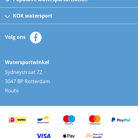
Fusion bootradio's
Kinder reddingsvesten
KOK watersport
Watersportwinkel
Automatische reddingsvesten
Klantenservice
Zeilkleding
Volg ons
Merken
Zonnepanelen
Bootaccessoires
Bootlakken
Vacatures
AIS transponders
Watersportwinkel
Advies & uitleg
Stootwillen en fenders
Sydneystraat 72
Bootkussens
3047 BP Rotterdam
Zwemtrappen
Route
Navigatieverlichting