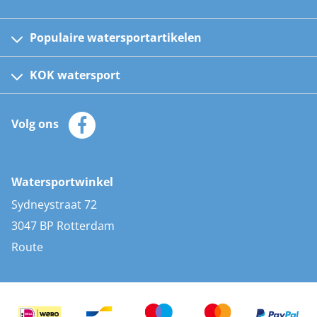
Populaire watersportartikelen
Fusion bootradio's
Kinder reddingsvesten
KOK watersport
Watersportwinkel
Automatische reddingsvesten
Klantenservice
Zeilkleding
Volg ons
Merken
Zonnepanelen
Bootaccessoires
Bootlakken
Vacatures
AIS transponders
Watersportwinkel
Advies & uitleg
Stootwillen en fenders
Sydneystraat 72
Bootkussens
3047 BP Rotterdam
Zwemtrappen
Route
Navigatieverlichting