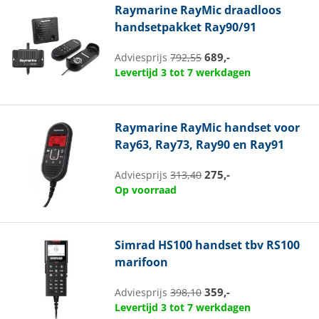
Raymarine
RayMic draadloos
handsetpakket Ray90/91
689,-
Adviesprijs
792,55
Levertijd 3 tot 7 werkdagen
Raymarine
RayMic handset voor
Ray63, Ray73, Ray90 en Ray91
275,-
Adviesprijs
313,40
Op voorraad
Simrad
HS100 handset tbv RS100
marifoon
359,-
Adviesprijs
398,10
Levertijd 3 tot 7 werkdagen