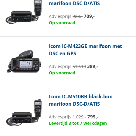
marifoon DSC-D/ATIS
709,-
Adviesprijs
928,-
Op voorraad
Icom
IC-M423GE marifoon met
DSC en GPS
389,-
Adviesprijs
519,10
Op voorraad
Icom
IC-M510BB black-box
marifoon DSC-D/ATIS
799,-
Adviesprijs
1.029,-
Levertijd 3 tot 7 werkdagen