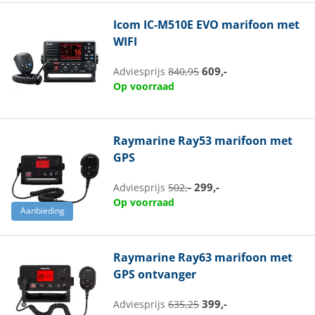
Icom
IC-M510E EVO marifoon met
WIFI
609,-
Adviesprijs
840,95
Op voorraad
Raymarine
Ray53 marifoon met
GPS
299,-
Adviesprijs
502,-
Op voorraad
Aanbieding
Raymarine
Ray63 marifoon met
GPS ontvanger
399,-
Adviesprijs
635,25