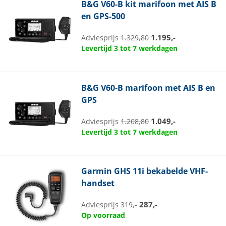
B&G
V60-B kit marifoon met AIS B
en GPS-500
1.195,-
Adviesprijs
1.329,80
Levertijd 3 tot 7 werkdagen
B&G
V60-B marifoon met AIS B en
GPS
1.049,-
Adviesprijs
1.208,80
Levertijd 3 tot 7 werkdagen
Garmin
GHS 11i bekabelde VHF-
handset
287,-
Adviesprijs
319,-
Op voorraad