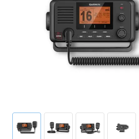
Techniek en motor
Tuigage en dekbeslag
Veiligheid
Boten, toebehoren en fun
Meubels en lifestyle
SALE