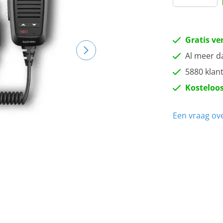
Gratis ve
Al meer d
5880 klan
Kosteloos
Een vraag ove