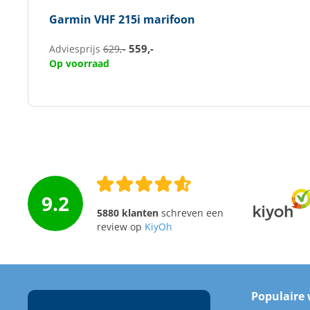
Garmin
VHF 215i marifoon
559,-
Adviesprijs
629,-
Op voorraad
9.2
5880 klanten
schreven een
review op
KiyOh
Populaire 