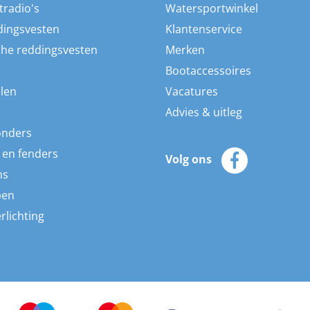
tradio's
Watersportwinkel
dingsvesten
Klantenservice
he reddingsvesten
Merken
Bootaccessoires
len
Vacatures
Advies & uitleg
onders
 en fenders
Volg ons
ns
pen
rlichting