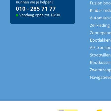
Kunnen we je helpen?
Fusion boo
010 - 285 71 77
Kinder red
Vandaag open tot 18:00
Automatisc
Zeilkleding
Zonnepane
Bootlakken
AIS transp
Stootwillen
Bootkusse
Zwemtrap
Navigatieve