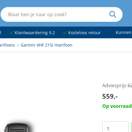
Kunnen
l
Klantwaardering 9.2
Kosteloos retour
rifoons
Garmin VHF 215i marifoon
Adviesprijs
62
559,-
Op voorraad