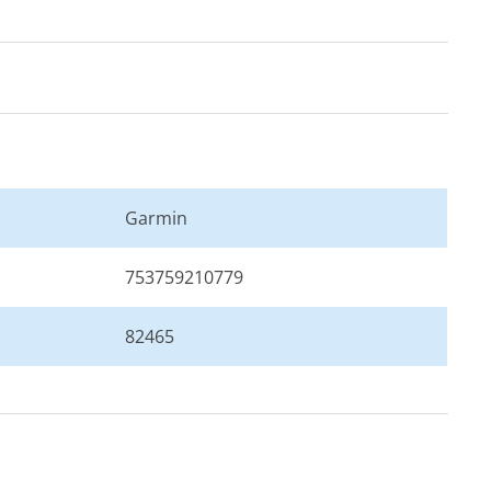
Garmin
753759210779
82465