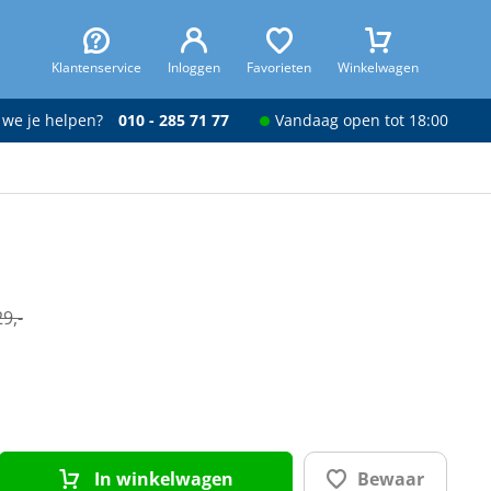
Klantenservice
Inloggen
Favorieten
Winkelwagen
 we je helpen?
010 - 285 71 77
Vandaag open tot 18:00
9,-
In winkelwagen
Bewaar