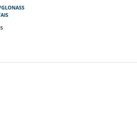
S/GLONASS
/AIS
95