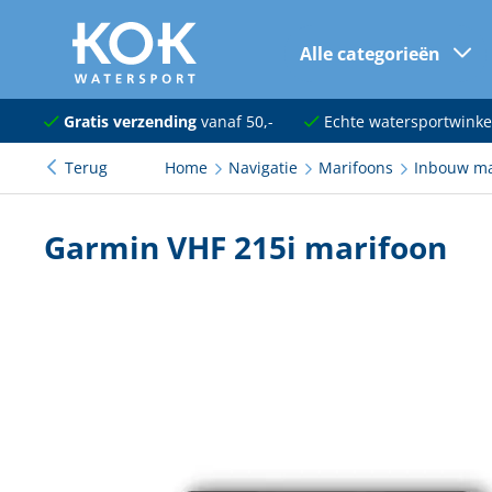
Alle categorieën
naar hoofdinhoud
Navigatie
Gratis verzending
vanaf 50,-
Echte watersportwinke
Terug
Home
Navigatie
Marifoons
Inbouw ma
Dekuitrusting
Ankeren en afmeren
Garmin VHF 215i marifoon
Onderhoud en verf
Elektra
Kleding en schoenen
Sanitair
Kajuit en kombuis